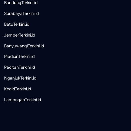
BandungTerkini.id
SurabayaTerkini.id
BatuTerkini.id
JemberTerkini.id
BanyuwangiTerkini.id
MadiunTerkini.id
PacitanTerkini.id
NganjukTerkini.id
KediriTerkini.id
LamonganTerkini.id