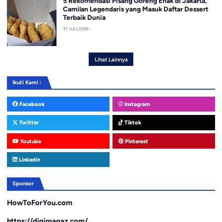
5 Rekomendasi Pisang Goreng Enak di Jakarta,
Camilan Legendaris yang Masuk Daftar Dessert
Terbaik Dunia
31 JULI 2026
Lihat Lainnya
Ikuti Kami :
Facebook
Instagram
Twitter
Tiktok
Youtube
Pinterest
Linkedin
Sponsor
HowToForYou.com
https://digimagaz.com/