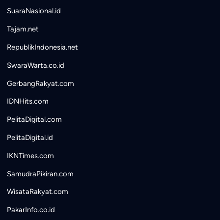
SuaraNasional.id
Tajam.net
RepublikIndonesia.net
SwaraWarta.co.id
GerbangRakyat.com
IDNHits.com
PelitaDigital.com
PelitaDigital.id
IKNTimes.com
SamudraPikiran.com
WisataRakyat.com
PakarInfo.co.id