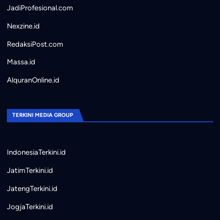
JadiProfesional.com
Nexzine.id
RedaksiPost.com
Massa.id
AlquranOnline.id
TERKINI MEDIA GROUP
IndonesiaTerkini.id
JatimTerkini.id
JatengTerkini.id
JogjaTerkini.id