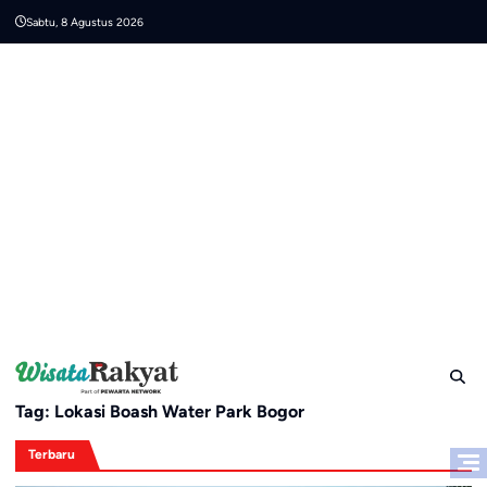
Skip
Sabtu, 8 Agustus 2026
to
content
Tag:
Lokasi Boash Water Park Bogor
Terbaru