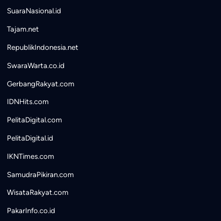
SuaraNasional.id
Tajam.net
RepublikIndonesia.net
SwaraWarta.co.id
GerbangRakyat.com
IDNHits.com
PelitaDigital.com
PelitaDigital.id
IKNTimes.com
SamudraPikiran.com
WisataRakyat.com
PakarInfo.co.id