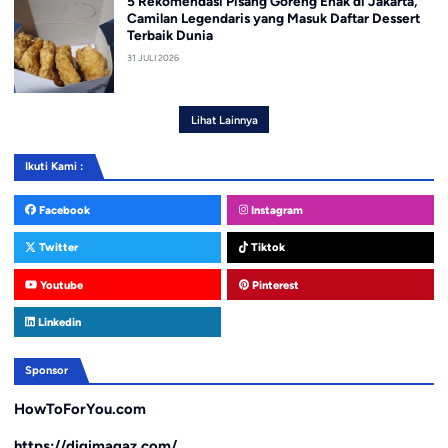
5 Rekomendasi Pisang Goreng Enak di Jakarta,
Camilan Legendaris yang Masuk Daftar Dessert
Terbaik Dunia
31 JULI 2026
Lihat Lainnya
Ikuti Kami :
Facebook
Instagram
Twitter
Tiktok
Youtube
Pinterest
Linkedin
Sponsor
HowToForYou.com
https://digimagaz.com/