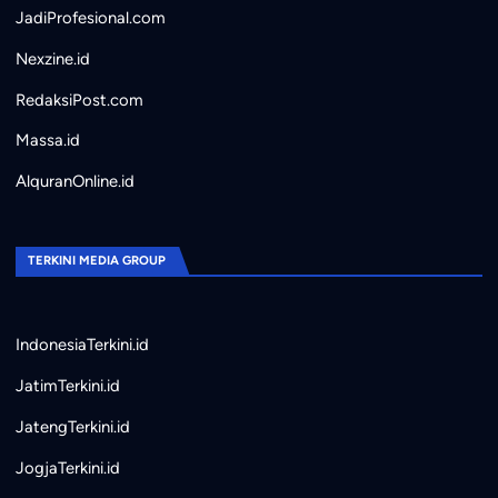
JadiProfesional.com
Nexzine.id
RedaksiPost.com
Massa.id
AlquranOnline.id
TERKINI MEDIA GROUP
IndonesiaTerkini.id
JatimTerkini.id
JatengTerkini.id
JogjaTerkini.id