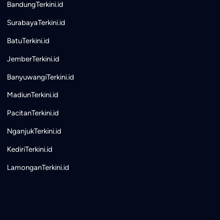
BandungTerkini.id
SurabayaTerkini.id
BatuTerkini.id
JemberTerkini.id
BanyuwangiTerkini.id
MadiunTerkini.id
PacitanTerkini.id
NganjukTerkini.id
KediriTerkini.id
LamonganTerkini.id