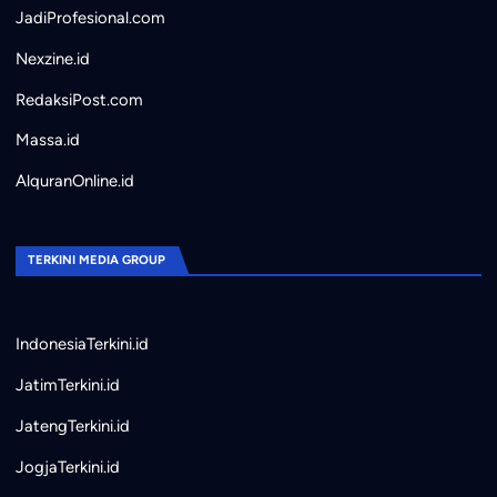
JadiProfesional.com
Nexzine.id
RedaksiPost.com
Massa.id
AlquranOnline.id
TERKINI MEDIA GROUP
IndonesiaTerkini.id
JatimTerkini.id
JatengTerkini.id
JogjaTerkini.id