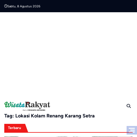
Skip
Sabtu, 8 Agustus 2026
to
content
Tag:
Lokasi Kolam Renang Karang Setra
Terbaru