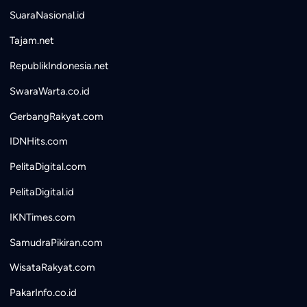
SuaraNasional.id
Tajam.net
RepublikIndonesia.net
SwaraWarta.co.id
GerbangRakyat.com
IDNHits.com
PelitaDigital.com
PelitaDigital.id
IKNTimes.com
SamudraPikiran.com
WisataRakyat.com
PakarInfo.co.id