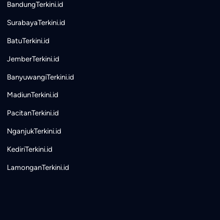
BandungTerkini.id
SurabayaTerkini.id
BatuTerkini.id
JemberTerkini.id
BanyuwangiTerkini.id
MadiunTerkini.id
PacitanTerkini.id
NganjukTerkini.id
KediriTerkini.id
LamonganTerkini.id