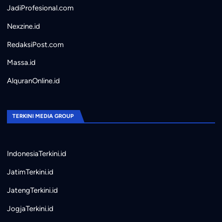
JadiProfesional.com
Nexzine.id
RedaksiPost.com
Massa.id
AlquranOnline.id
TERKINI MEDIA GROUP
IndonesiaTerkini.id
JatimTerkini.id
JatengTerkini.id
JogjaTerkini.id