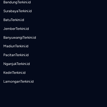
BandungTerkini.id
SurabayaTerkini.id
BatuTerkini.id
JemberTerkini.id
BanyuwangiTerkini.id
MadiunTerkini.id
PacitanTerkini.id
NganjukTerkini.id
KediriTerkini.id
LamonganTerkini.id