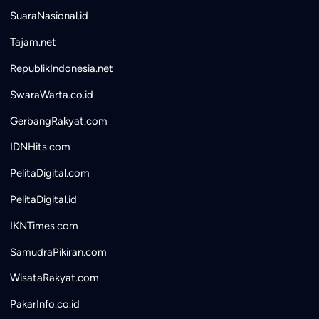
SuaraNasional.id
Tajam.net
RepublikIndonesia.net
SwaraWarta.co.id
GerbangRakyat.com
IDNHits.com
PelitaDigital.com
PelitaDigital.id
IKNTimes.com
SamudraPikiran.com
WisataRakyat.com
PakarInfo.co.id