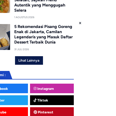
Autentik yang Menggugah
Selera
1 AGUSTUS 2026
5 Rekomendasi Pisang Goreng
Enak di Jakarta, Camilan
Legendaris yang Masuk Daftar
Dessert Terbaik Dunia
31 JULI 2026
Lihat Lainnya
mi :
book
Instagram
ter
Tiktok
tube
Pinterest