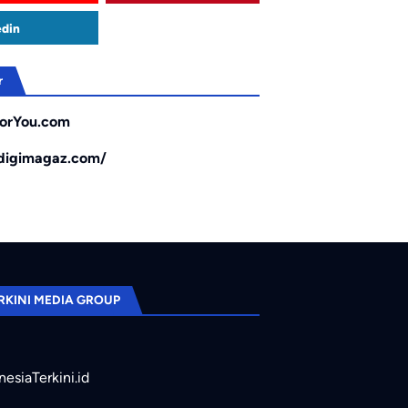
edin
r
orYou.com
/digimagaz.com/
RKINI MEDIA GROUP
nesiaTerkini.id