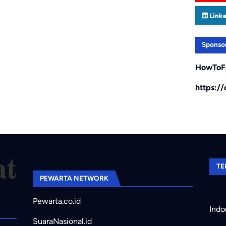
Link
Sponso
HowToF
https:/
TE
PEWARTA NETWORK
Pewarta.co.id
Indo
SuaraNasional.id