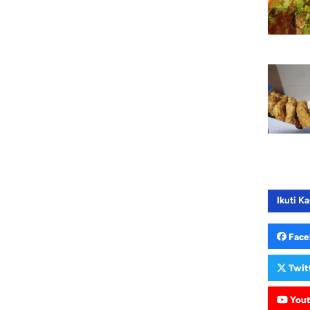
Ikuti Ka
Face
Twit
You