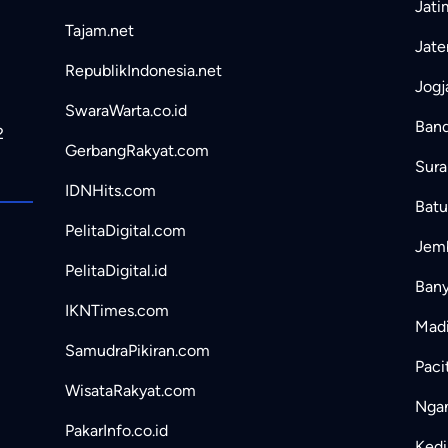
Jati
Tajam.net
Jate
RepublikIndonesia.net
Jogj
SwaraWarta.co.id
Band
2
GerbangRakyat.com
Sura
IDNHits.com
Batu
PelitaDigital.com
Jemb
PelitaDigital.id
Bany
IKNTimes.com
Madi
SamudraPikiran.com
Paci
WisataRakyat.com
Ngan
PakarInfo.co.id
Kedir