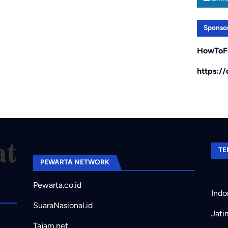
Sponso
HowToF
https:/
TE
PEWARTA NETWORK
Pewarta.co.id
Indo
SuaraNasional.id
Jati
Tajam.net