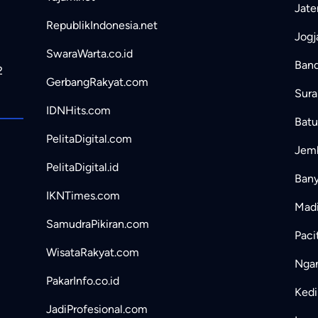
Jate
RepublikIndonesia.net
Jogj
SwaraWarta.co.id
Band
2
GerbangRakyat.com
Sura
IDNHits.com
Batu
PelitaDigital.com
Jemb
PelitaDigital.id
Bany
IKNTimes.com
Madi
SamudraPikiran.com
Paci
WisataRakyat.com
Ngan
PakarInfo.co.id
Kedir
JadiProfesional.com