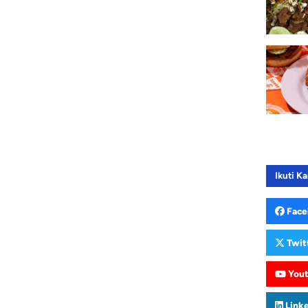
Ikuti Ka
Face
Twit
You
Link