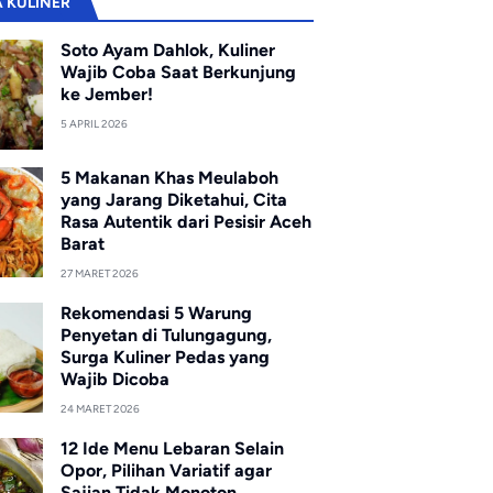
A KULINER
Soto Ayam Dahlok, Kuliner
Wajib Coba Saat Berkunjung
ke Jember!
5 APRIL 2026
5 Makanan Khas Meulaboh
yang Jarang Diketahui, Cita
Rasa Autentik dari Pesisir Aceh
Barat
27 MARET 2026
Rekomendasi 5 Warung
Penyetan di Tulungagung,
Surga Kuliner Pedas yang
Wajib Dicoba
24 MARET 2026
12 Ide Menu Lebaran Selain
Opor, Pilihan Variatif agar
Sajian Tidak Monoton