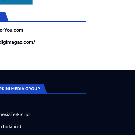
r
orYou.com
/digimagaz.com/
RKINI MEDIA GROUP
nesiaTerkini.id
mTerkini.id