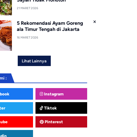
21 MARET 2026
5 Rekomendasi Ayam Goreng
ala Timur Tengah di Jakarta
16 MARET 2026
Lihat Lainnya
mi :
book
Instagram
ter
Tiktok
tube
Pinterest
edin