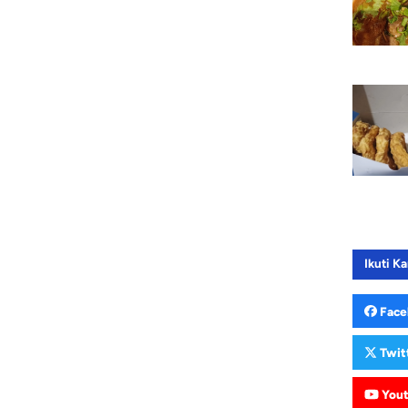
Ikuti Ka
Face
Twit
You