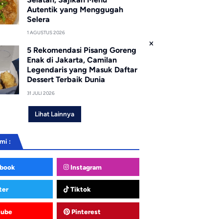
Autentik yang Menggugah
Selera
1 AGUSTUS 2026
5 Rekomendasi Pisang Goreng
Enak di Jakarta, Camilan
Legendaris yang Masuk Daftar
Dessert Terbaik Dunia
31 JULI 2026
Lihat Lainnya
mi :
book
Instagram
ter
Tiktok
tube
Pinterest