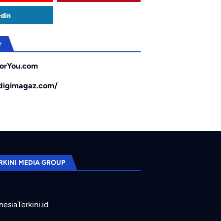
edin
r
orYou.com
/digimagaz.com/
RKINI MEDIA GROUP
nesiaTerkini.id