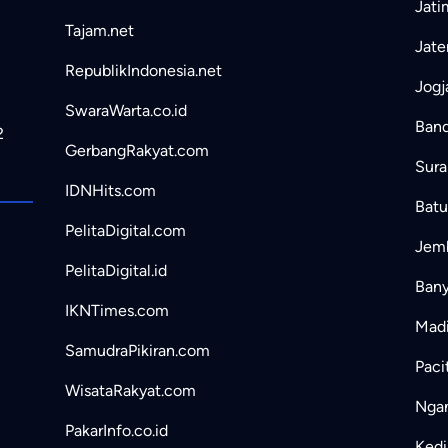
Jati
Tajam.net
Jate
RepublikIndonesia.net
Jogj
SwaraWarta.co.id
Band
2
GerbangRakyat.com
Sura
IDNHits.com
Batu
PelitaDigital.com
Jemb
PelitaDigital.id
Bany
IKNTimes.com
Madi
SamudraPikiran.com
Paci
WisataRakyat.com
Ngan
PakarInfo.co.id
Kedir