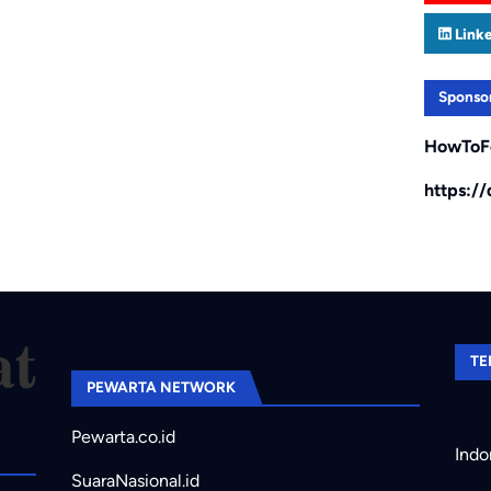
Link
Sponso
HowToF
https:/
TE
PEWARTA NETWORK
Pewarta.co.id
Indo
SuaraNasional.id