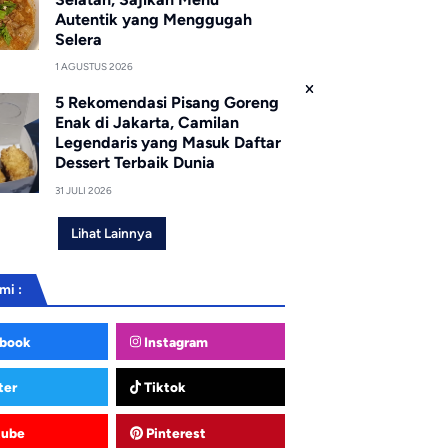
Autentik yang Menggugah
Selera
1 AGUSTUS 2026
5 Rekomendasi Pisang Goreng
Enak di Jakarta, Camilan
Legendaris yang Masuk Daftar
Dessert Terbaik Dunia
31 JULI 2026
Lihat Lainnya
mi :
book
Instagram
ter
Tiktok
tube
Pinterest