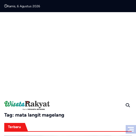
Skip
Kamis, 6 Agustus 2026
to
content
Tag:
mata langit magelang
Terbaru