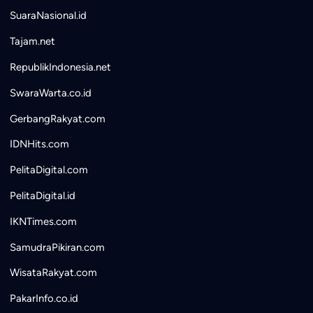
SuaraNasional.id
Tajam.net
RepublikIndonesia.net
SwaraWarta.co.id
GerbangRakyat.com
IDNHits.com
PelitaDigital.com
PelitaDigital.id
IKNTimes.com
SamudraPikiran.com
WisataRakyat.com
PakarInfo.co.id