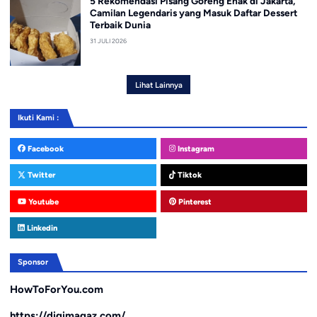
5 Rekomendasi Pisang Goreng Enak di Jakarta,
Camilan Legendaris yang Masuk Daftar Dessert
Terbaik Dunia
31 JULI 2026
Lihat Lainnya
Ikuti Kami :
Facebook
Instagram
Twitter
Tiktok
Youtube
Pinterest
Linkedin
Sponsor
HowToForYou.com
https://digimagaz.com/