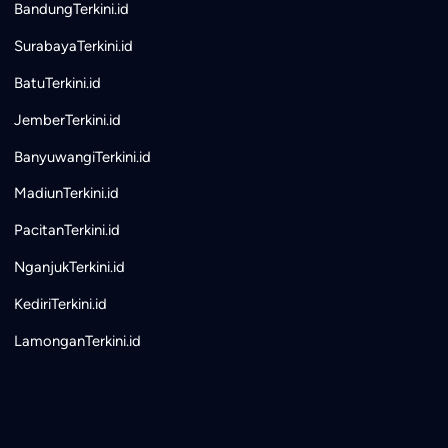
BandungTerkini.id
SurabayaTerkini.id
BatuTerkini.id
JemberTerkini.id
BanyuwangiTerkini.id
MadiunTerkini.id
PacitanTerkini.id
NganjukTerkini.id
KediriTerkini.id
LamonganTerkini.id