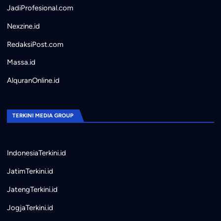
JadiProfesional.com
Nexzine.id
RedaksiPost.com
Massa.id
AlquranOnline.id
TERKINI MEDIA GROUP
IndonesiaTerkini.id
JatimTerkini.id
JatengTerkini.id
JogjaTerkini.id