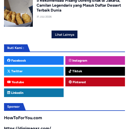
5 Rekomendasi Pisang Goreng Enak di Jakarta,
Camilan Legendaris yang Masuk Daftar Dessert
Terbaik Dunia
31 JULI 2026
Lihat Lainnya
Ikuti Kami :
Facebook
Instagram
Twitter
Tiktok
Youtube
Pinterest
Linkedin
Sponsor
HowToForYou.com
https://digimagaz.com/