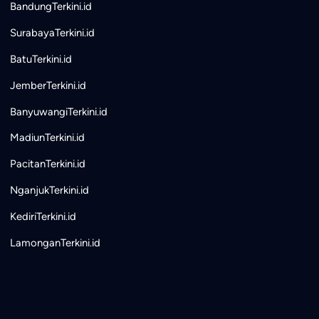
BandungTerkini.id
SurabayaTerkini.id
BatuTerkini.id
JemberTerkini.id
BanyuwangiTerkini.id
MadiunTerkini.id
PacitanTerkini.id
NganjukTerkini.id
KediriTerkini.id
LamonganTerkini.id