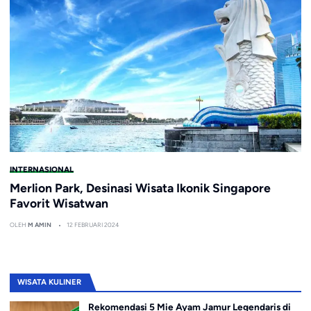
INTERNASIONAL
Merlion Park, Desinasi Wisata Ikonik Singapore
Favorit Wisatwan
OLEH
M AMIN
12 FEBRUARI 2024
WISATA KULINER
Rekomendasi 5 Mie Ayam Jamur Legendaris di