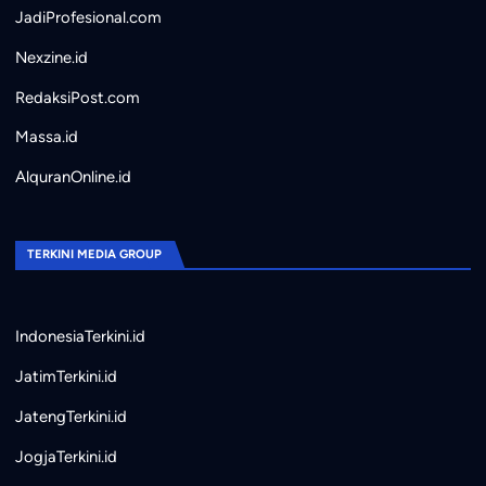
JadiProfesional.com
Nexzine.id
RedaksiPost.com
Massa.id
AlquranOnline.id
TERKINI MEDIA GROUP
IndonesiaTerkini.id
JatimTerkini.id
JatengTerkini.id
JogjaTerkini.id