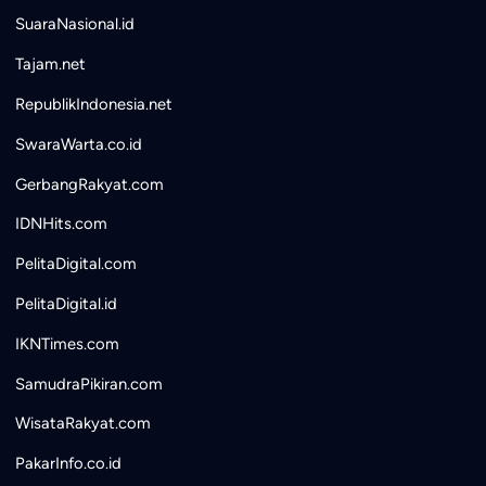
SuaraNasional.id
Tajam.net
RepublikIndonesia.net
SwaraWarta.co.id
GerbangRakyat.com
IDNHits.com
PelitaDigital.com
PelitaDigital.id
IKNTimes.com
SamudraPikiran.com
WisataRakyat.com
PakarInfo.co.id