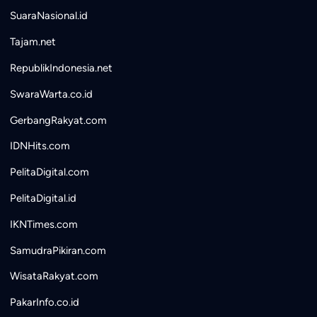
SuaraNasional.id
Tajam.net
RepublikIndonesia.net
SwaraWarta.co.id
GerbangRakyat.com
IDNHits.com
PelitaDigital.com
PelitaDigital.id
IKNTimes.com
SamudraPikiran.com
WisataRakyat.com
PakarInfo.co.id