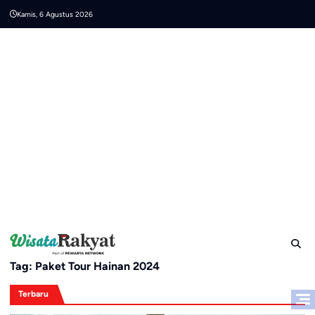
Skip
Kamis, 6 Agustus 2026
to
content
Tag:
Paket Tour Hainan 2024
Terbaru