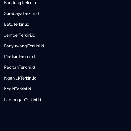
BandungTerkini.id
SurabayaTerkini.id
BatuTerkini.id
JemberTerkini.id
BanyuwangiTerkini.id
MadiunTerkini.id
PacitanTerkini.id
NganjukTerkini.id
KediriTerkini.id
LamonganTerkini.id