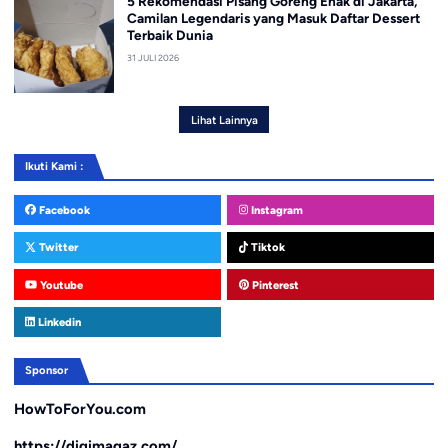
5 Rekomendasi Pisang Goreng Enak di Jakarta,
Camilan Legendaris yang Masuk Daftar Dessert
Terbaik Dunia
31 JULI 2026
Lihat Lainnya
Ikuti Kami :
Facebook
Instagram
Twitter
Tiktok
Youtube
Pinterest
Linkedin
Sponsor
HowToForYou.com
https://digimagaz.com/