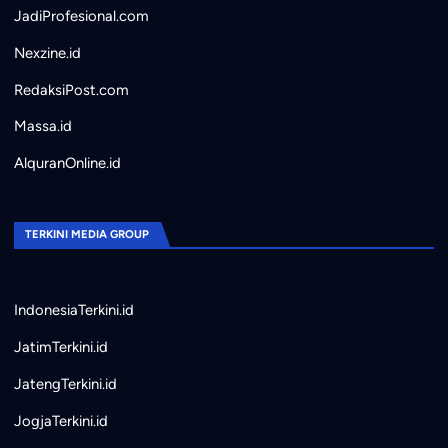
JadiProfesional.com
Nexzine.id
RedaksiPost.com
Massa.id
AlquranOnline.id
TERKINI MEDIA GROUP
IndonesiaTerkini.id
JatimTerkini.id
JatengTerkini.id
JogjaTerkini.id