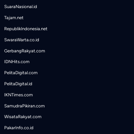
SuaraNasional.id
Tajam.net
RepublikIndonesia.net
SwaraWarta.co.id
GerbangRakyat.com
IDNHits.com
PelitaDigital.com
PelitaDigital.id
IKNTimes.com
SamudraPikiran.com
WisataRakyat.com
PakarInfo.co.id