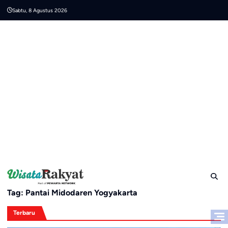
Skip
Sabtu, 8 Agustus 2026
to
content
Tag:
Pantai Midodaren Yogyakarta
Terbaru