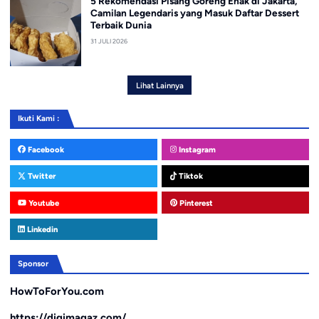
5 Rekomendasi Pisang Goreng Enak di Jakarta,
Camilan Legendaris yang Masuk Daftar Dessert
Terbaik Dunia
31 JULI 2026
Lihat Lainnya
Ikuti Kami :
Facebook
Instagram
Twitter
Tiktok
Youtube
Pinterest
Linkedin
Sponsor
HowToForYou.com
https://digimagaz.com/