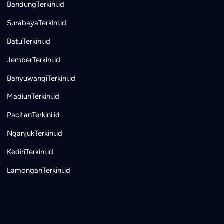
BandungTerkini.id
SurabayaTerkini.id
BatuTerkini.id
JemberTerkini.id
BanyuwangiTerkini.id
MadiunTerkini.id
PacitanTerkini.id
NganjukTerkini.id
KediriTerkini.id
LamonganTerkini.id