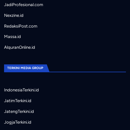
JadiProfesional.com
Nexzine.id
RedaksiPost.com
Massa.id
AlquranOnline.id
TERKINI MEDIA GROUP
IndonesiaTerkini.id
JatimTerkini.id
JatengTerkini.id
JogjaTerkini.id