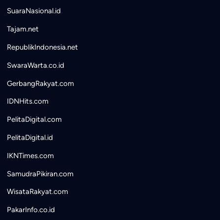
SuaraNasional.id
Tajam.net
RepublikIndonesia.net
SwaraWarta.co.id
GerbangRakyat.com
IDNHits.com
PelitaDigital.com
PelitaDigital.id
IKNTimes.com
SamudraPikiran.com
WisataRakyat.com
PakarInfo.co.id