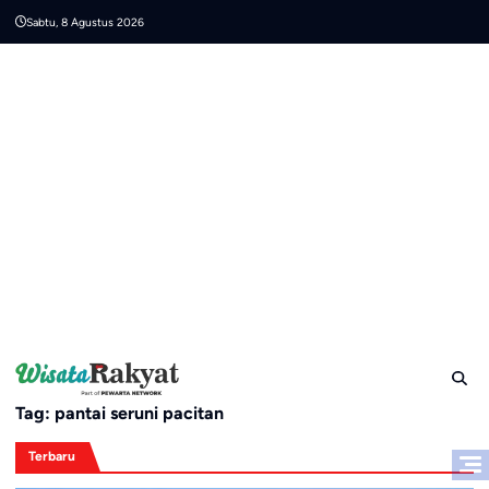
Skip
Sabtu, 8 Agustus 2026
to
content
Tag:
pantai seruni pacitan
Terbaru