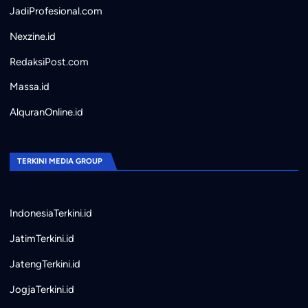
JadiProfesional.com
Nexzine.id
RedaksiPost.com
Massa.id
AlquranOnline.id
TERKINI MEDIA GROUP
IndonesiaTerkini.id
JatimTerkini.id
JatengTerkini.id
JogjaTerkini.id