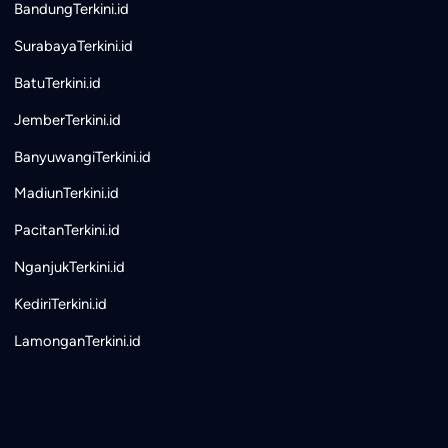
BandungTerkini.id
SurabayaTerkini.id
BatuTerkini.id
JemberTerkini.id
BanyuwangiTerkini.id
MadiunTerkini.id
PacitanTerkini.id
NganjukTerkini.id
KediriTerkini.id
LamonganTerkini.id