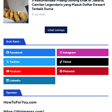
5 Rekomendasi Pisang Goreng Enak di Jakarta,
Camilan Legendaris yang Masuk Daftar Dessert
Terbaik Dunia
31 JULI 2026
Lihat Lainnya
Ikuti Kami :
Facebook
Instagram
Twitter
Tiktok
Youtube
Pinterest
Linkedin
Sponsor
HowToForYou.com
https://digimagaz.com/