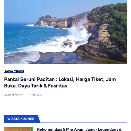
JAWA TIMUR
Pantai Seruni Pacitan : Lokasi, Harga Tiket, Jam
Buka, Daya Tarik & Fasilitas
OLEH
M AMIN
14 MEI 2024
WISATA KULINER
Rekomendasi 5 Mie Ayam Jamur Legendaris di