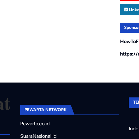
Link
Sponso
HowToF
https:/
TE
PEWARTA NETWORK
Pewarta.co.id
Indo
SuaraNasional.id