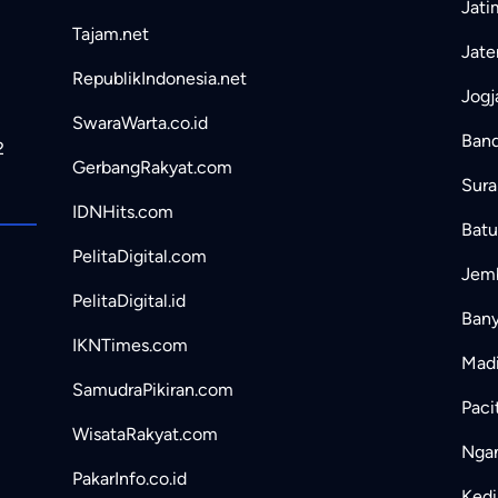
Jati
Tajam.net
Jate
RepublikIndonesia.net
Jogj
SwaraWarta.co.id
Band
2
GerbangRakyat.com
Sura
IDNHits.com
Batu
PelitaDigital.com
Jemb
PelitaDigital.id
Bany
IKNTimes.com
Madi
SamudraPikiran.com
Paci
WisataRakyat.com
Ngan
PakarInfo.co.id
Kedir