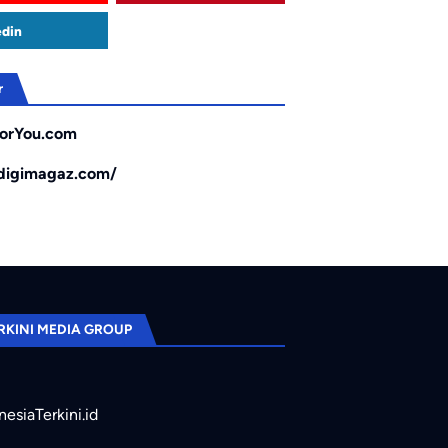
edin
r
orYou.com
/digimagaz.com/
RKINI MEDIA GROUP
nesiaTerkini.id