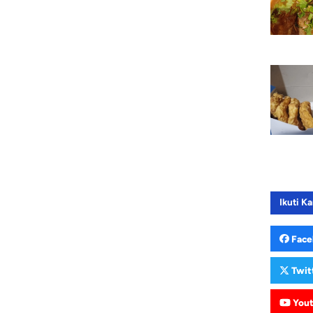
Ikuti Ka
Face
Twit
You