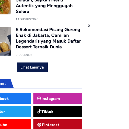
Autentik yang Menggugah
Selera
1 AGUSTUS 2026
5 Rekomendasi Pisang Goreng
Enak di Jakarta, Camilan
Legendaris yang Masuk Daftar
Dessert Terbaik Dunia
31 JULI 2026
Lihat Lainnya
mi :
book
Instagram
ter
Tiktok
tube
Pinterest