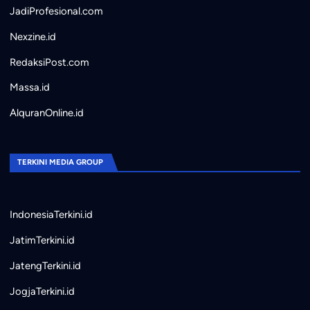
JadiProfesional.com
Nexzine.id
RedaksiPost.com
Massa.id
AlquranOnline.id
TERKINI MEDIA GROUP
IndonesiaTerkini.id
JatimTerkini.id
JatengTerkini.id
JogjaTerkini.id