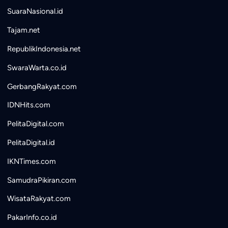
SuaraNasional.id
Tajam.net
RepublikIndonesia.net
SwaraWarta.co.id
GerbangRakyat.com
IDNHits.com
PelitaDigital.com
PelitaDigital.id
IKNTimes.com
SamudraPikiran.com
WisataRakyat.com
PakarInfo.co.id