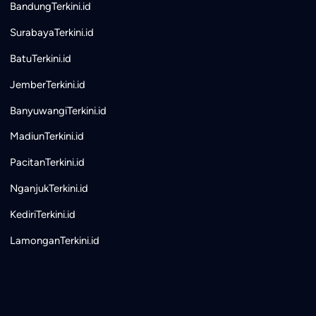
BandungTerkini.id
SurabayaTerkini.id
BatuTerkini.id
JemberTerkini.id
BanyuwangiTerkini.id
MadiunTerkini.id
PacitanTerkini.id
NganjukTerkini.id
KediriTerkini.id
LamonganTerkini.id