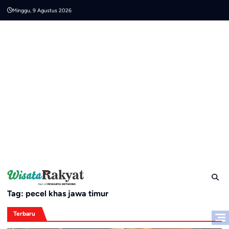
Skip
Minggu, 9 Agustus 2026
to
content
Tag:
pecel khas jawa timur
Terbaru