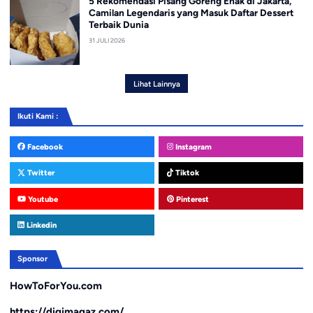
5 Rekomendasi Pisang Goreng Enak di Jakarta,
Camilan Legendaris yang Masuk Daftar Dessert
Terbaik Dunia
31 JULI 2026
Lihat Lainnya
Ikuti Kami :
Facebook
Instagram
Twitter
Tiktok
Youtube
Pinterest
Linkedin
Sponsor
HowToForYou.com
https://digimagaz.com/