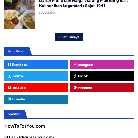
Daftar Menu dan Harga Warung Mak Beng Bali,
Kuliner Ikan Legendaris Sejak 1941
30 JULI 2026
Lihat Lainnya
Ikuti Kami :
Facebook
Instagram
Twitter
Tiktok
Youtube
Pinterest
Linkedin
Sponsor
HowToForYou.com
https://digimagaz.com/