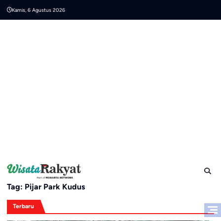
Skip
Kamis, 6 Agustus 2026
to
content
Tag:
Pijar Park Kudus
Terbaru