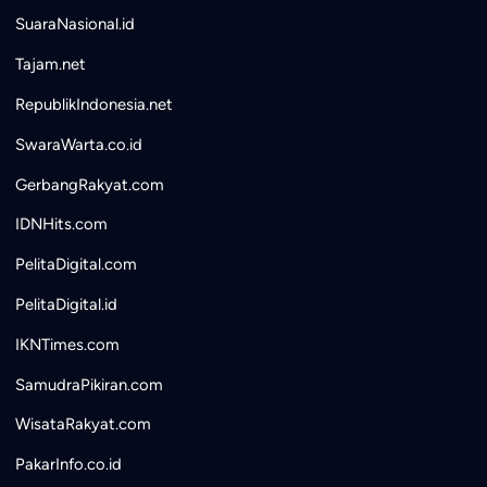
SuaraNasional.id
Tajam.net
RepublikIndonesia.net
SwaraWarta.co.id
GerbangRakyat.com
IDNHits.com
PelitaDigital.com
PelitaDigital.id
IKNTimes.com
SamudraPikiran.com
WisataRakyat.com
PakarInfo.co.id