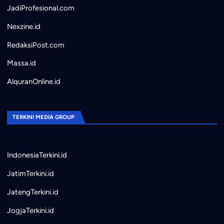
JadiProfesional.com
Nexzine.id
RedaksiPost.com
Massa.id
AlquranOnline.id
TERKINI MEDIA GROUP
IndonesiaTerkini.id
JatimTerkini.id
JatengTerkini.id
JogjaTerkini.id