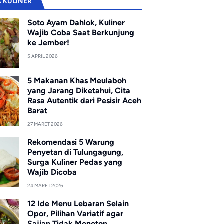
A KULINER
Soto Ayam Dahlok, Kuliner
Wajib Coba Saat Berkunjung
ke Jember!
5 APRIL 2026
5 Makanan Khas Meulaboh
yang Jarang Diketahui, Cita
Rasa Autentik dari Pesisir Aceh
Barat
27 MARET 2026
Rekomendasi 5 Warung
Penyetan di Tulungagung,
Surga Kuliner Pedas yang
Wajib Dicoba
24 MARET 2026
12 Ide Menu Lebaran Selain
Opor, Pilihan Variatif agar
Sajian Tidak Monoton