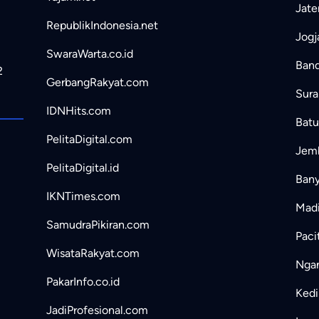
Jate
RepublikIndonesia.net
Jogj
SwaraWarta.co.id
Band
2
GerbangRakyat.com
Sura
IDNHits.com
Batu
PelitaDigital.com
Jemb
PelitaDigital.id
Bany
IKNTimes.com
Madi
SamudraPikiran.com
Paci
WisataRakyat.com
Ngan
PakarInfo.co.id
Kedir
JadiProfesional.com