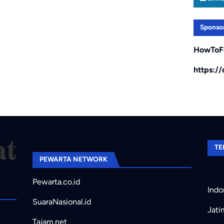
Sponso
HowToF
https:/
TE
PEWARTA NETWORK
Pewarta.co.id
Indo
SuaraNasional.id
Jati
Tajam.net