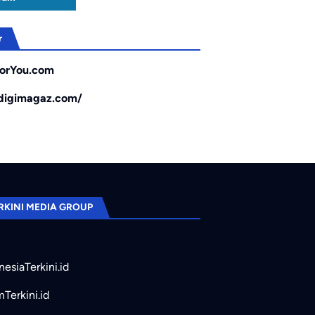
r
orYou.com
/digimagaz.com/
RKINI MEDIA GROUP
nesiaTerkini.id
mTerkini.id