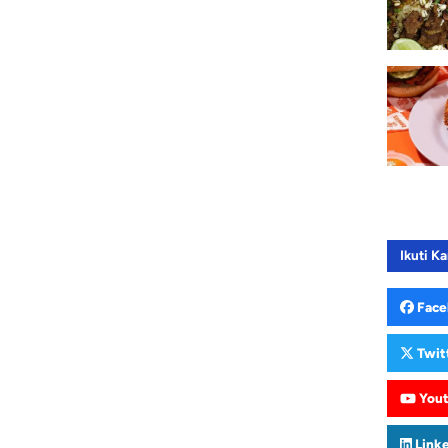
Ikuti Ka
Face
Twit
You
Link