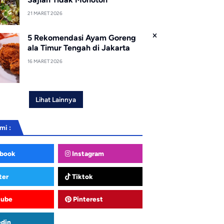
21 MARET 2026
5 Rekomendasi Ayam Goreng
ala Timur Tengah di Jakarta
16 MARET 2026
Lihat Lainnya
mi :
book
Instagram
ter
Tiktok
tube
Pinterest
edin