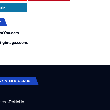
edin
r
orYou.com
/digimagaz.com/
RKINI MEDIA GROUP
nesiaTerkini.id