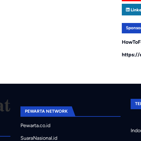
Link
Sponso
HowToF
https:/
TE
PEWARTA NETWORK
Pewarta.co.id
Indo
SuaraNasional.id