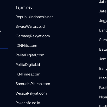
Jati
Tajam.net
Jate
RepublikIndonesia.net
Jogj
SwaraWarta.co.id
Band
2
GerbangRakyat.com
Sura
IDNHits.com
Batu
PelitaDigital.com
Jemb
PelitaDigital.id
Bany
IKNTimes.com
Madi
SamudraPikiran.com
Paci
WisataRakyat.com
Ngan
PakarInfo.co.id
Kedir