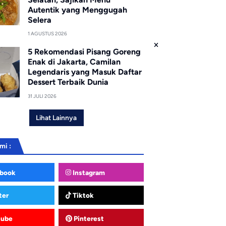
Autentik yang Menggugah
Selera
1 AGUSTUS 2026
5 Rekomendasi Pisang Goreng
Enak di Jakarta, Camilan
Legendaris yang Masuk Daftar
Dessert Terbaik Dunia
31 JULI 2026
Lihat Lainnya
mi :
book
Instagram
ter
Tiktok
tube
Pinterest