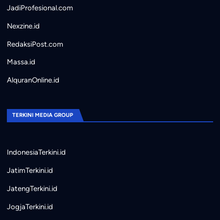
JadiProfesional.com
Nexzine.id
RedaksiPost.com
Massa.id
AlquranOnline.id
TERKINI MEDIA GROUP
IndonesiaTerkini.id
JatimTerkini.id
JatengTerkini.id
JogjaTerkini.id