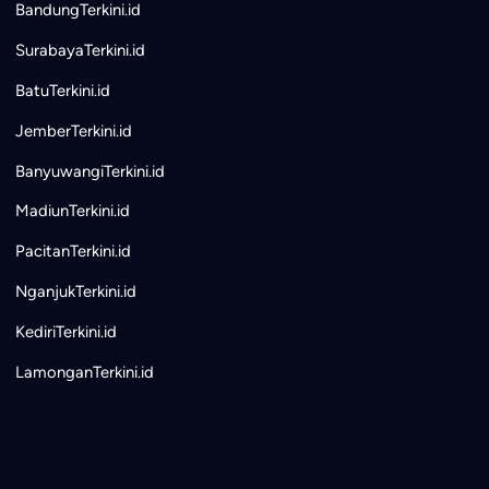
BandungTerkini.id
SurabayaTerkini.id
BatuTerkini.id
JemberTerkini.id
BanyuwangiTerkini.id
MadiunTerkini.id
PacitanTerkini.id
NganjukTerkini.id
KediriTerkini.id
LamonganTerkini.id