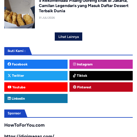
5 Rekomendasi Pisang Goreng Enak di Jakarta,
Camilan Legendaris yang Masuk Daftar Dessert
Terbaik Dunia
31 JULI 2026
Lihat Lainnya
Ikuti Kami :
Facebook
Instagram
Twitter
Tiktok
Youtube
Pinterest
Linkedin
Sponsor
HowToForYou.com
https://digimagaz.com/