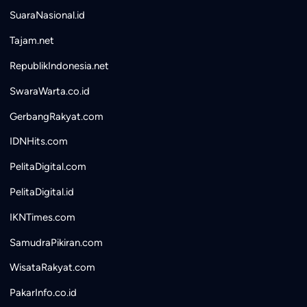
SuaraNasional.id
Tajam.net
RepublikIndonesia.net
SwaraWarta.co.id
GerbangRakyat.com
IDNHits.com
PelitaDigital.com
PelitaDigital.id
IKNTimes.com
SamudraPikiran.com
WisataRakyat.com
PakarInfo.co.id