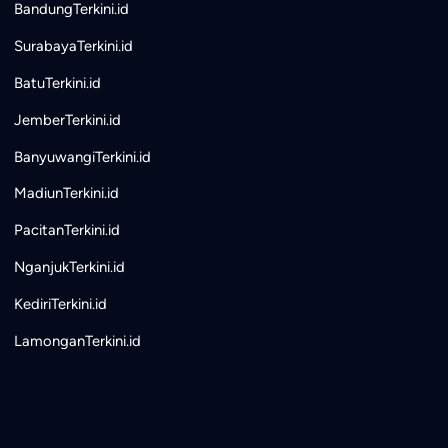
BandungTerkini.id
SurabayaTerkini.id
BatuTerkini.id
JemberTerkini.id
BanyuwangiTerkini.id
MadiunTerkini.id
PacitanTerkini.id
NganjukTerkini.id
KediriTerkini.id
LamonganTerkini.id