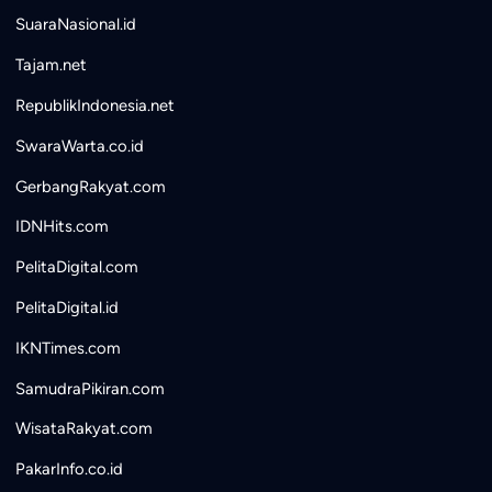
SuaraNasional.id
Tajam.net
RepublikIndonesia.net
SwaraWarta.co.id
GerbangRakyat.com
IDNHits.com
PelitaDigital.com
PelitaDigital.id
IKNTimes.com
SamudraPikiran.com
WisataRakyat.com
PakarInfo.co.id