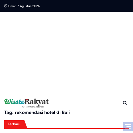
Skip
Jumat, 7 Agustus 2026
to
content
Tag:
rekomendasi hotel di Bali
Terbaru