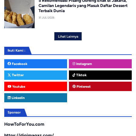
5 Rekomendasi Pisang Goreng Enak di Jakarta,
Camilan Legendaris yang Masuk Daftar Dessert
Terbaik Dunia
31 JULI 2026
Lihat Lainnya
Ikuti Kami :
Facebook
Instagram
Twitter
Tiktok
Youtube
Pinterest
Linkedin
Sponsor
HowToForYou.com
https://digimagaz.com/