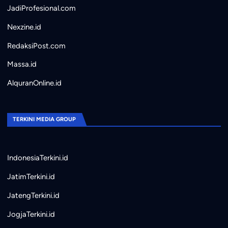
JadiProfesional.com
Nexzine.id
RedaksiPost.com
Massa.id
AlquranOnline.id
TERKINI MEDIA GROUP
IndonesiaTerkini.id
JatimTerkini.id
JatengTerkini.id
JogjaTerkini.id