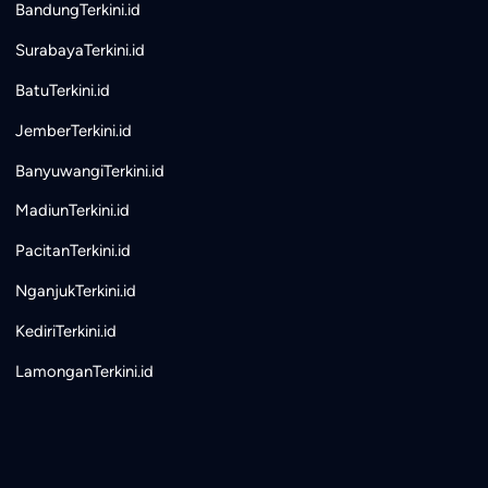
BandungTerkini.id
SurabayaTerkini.id
BatuTerkini.id
JemberTerkini.id
BanyuwangiTerkini.id
MadiunTerkini.id
PacitanTerkini.id
NganjukTerkini.id
KediriTerkini.id
LamonganTerkini.id