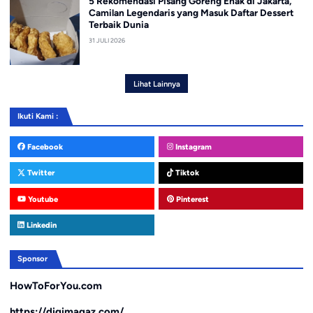
5 Rekomendasi Pisang Goreng Enak di Jakarta,
Camilan Legendaris yang Masuk Daftar Dessert
Terbaik Dunia
31 JULI 2026
Lihat Lainnya
Ikuti Kami :
Facebook
Instagram
Twitter
Tiktok
Youtube
Pinterest
Linkedin
Sponsor
HowToForYou.com
https://digimagaz.com/