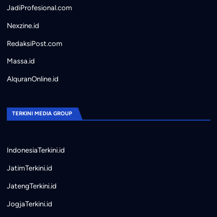
JadiProfesional.com
Nexzine.id
RedaksiPost.com
Massa.id
AlquranOnline.id
TERKINI MEDIA GROUP
IndonesiaTerkini.id
JatimTerkini.id
JatengTerkini.id
JogjaTerkini.id