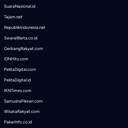
SuaraNasional.id
Tajam.net
RepublikIndonesia.net
SwaraWarta.co.id
GerbangRakyat.com
IDNHits.com
PelitaDigital.com
PelitaDigital.id
IKNTimes.com
SamudraPikiran.com
WisataRakyat.com
PakarInfo.co.id