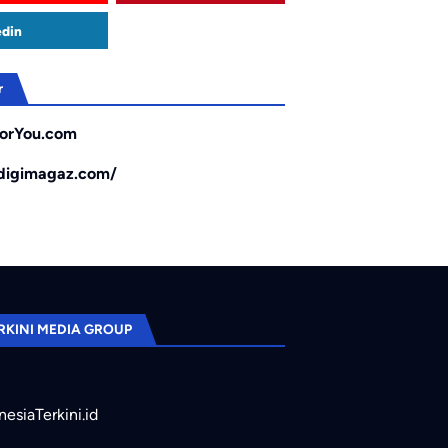
edin
r
orYou.com
/digimagaz.com/
RKINI MEDIA GROUP
nesiaTerkini.id