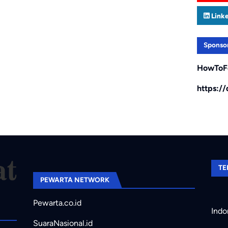
Link
Sponso
HowToF
https:/
TE
PEWARTA NETWORK
Pewarta.co.id
Indo
SuaraNasional.id