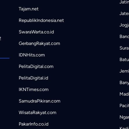
Jati
Tajam.net
Jate
RepublikIndonesia.net
Jogj
SwaraWarta.co.id
Band
2
GerbangRakyat.com
Sura
IDNHits.com
Batu
PelitaDigital.com
Jemb
PelitaDigital.id
Bany
IKNTimes.com
Madi
SamudraPikiran.com
Paci
WisataRakyat.com
Ngan
PakarInfo.co.id
Kedir