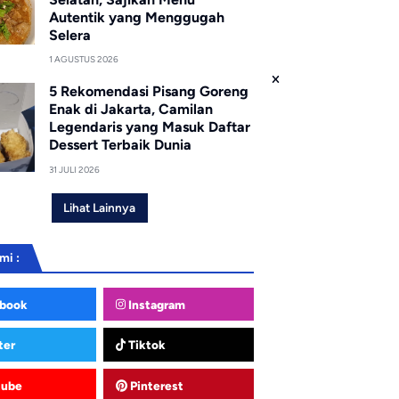
Autentik yang Menggugah
Selera
1 AGUSTUS 2026
5 Rekomendasi Pisang Goreng
Enak di Jakarta, Camilan
Legendaris yang Masuk Daftar
Dessert Terbaik Dunia
31 JULI 2026
Lihat Lainnya
mi :
book
Instagram
ter
Tiktok
tube
Pinterest