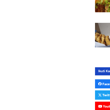
Ikuti Ka
Face
Twit
You