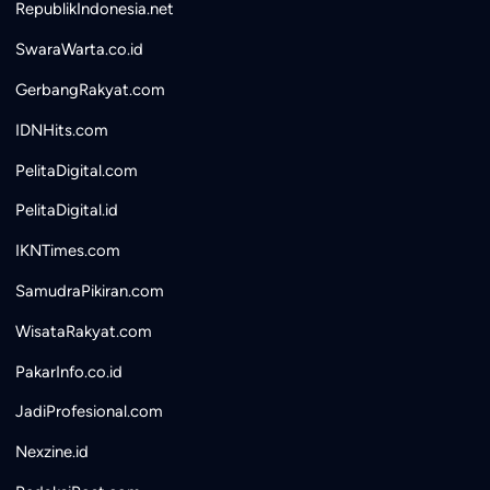
RepublikIndonesia.net
SwaraWarta.co.id
GerbangRakyat.com
IDNHits.com
PelitaDigital.com
PelitaDigital.id
IKNTimes.com
SamudraPikiran.com
WisataRakyat.com
PakarInfo.co.id
JadiProfesional.com
Nexzine.id