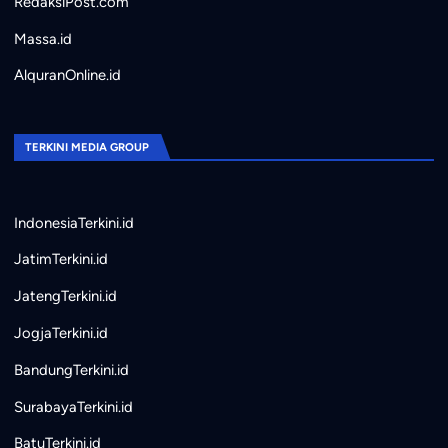
RedaksiPost.com
Massa.id
AlquranOnline.id
TERKINI MEDIA GROUP
IndonesiaTerkini.id
JatimTerkini.id
JatengTerkini.id
JogjaTerkini.id
BandungTerkini.id
SurabayaTerkini.id
BatuTerkini.id