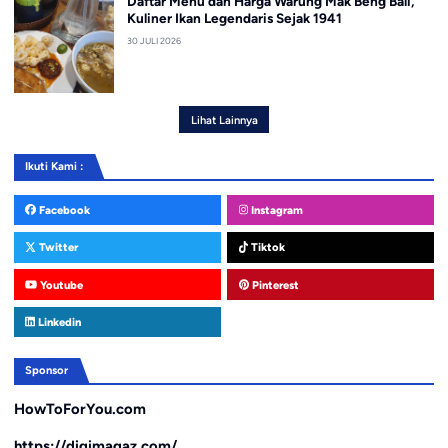
Daftar Menu dan Harga Warung Mak Beng Bali,
Kuliner Ikan Legendaris Sejak 1941
30 JULI 2026
Lihat Lainnya
Ikuti Kami :
Facebook
Instagram
Twitter
Tiktok
Youtube
Pinterest
Linkedin
Sponsor
HowToForYou.com
https://digimagaz.com/