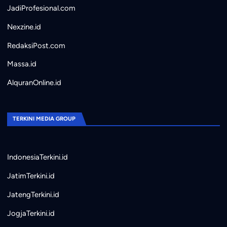
JadiProfesional.com
Nexzine.id
RedaksiPost.com
Massa.id
AlquranOnline.id
TERKINI MEDIA GROUP
IndonesiaTerkini.id
JatimTerkini.id
JatengTerkini.id
JogjaTerkini.id