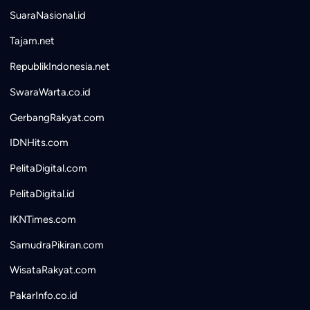
SuaraNasional.id
Tajam.net
RepublikIndonesia.net
SwaraWarta.co.id
GerbangRakyat.com
IDNHits.com
PelitaDigital.com
PelitaDigital.id
IKNTimes.com
SamudraPikiran.com
WisataRakyat.com
PakarInfo.co.id