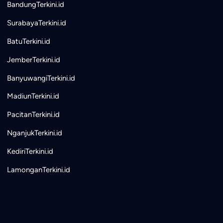
BandungTerkini.id
SurabayaTerkini.id
BatuTerkini.id
JemberTerkini.id
BanyuwangiTerkini.id
MadiunTerkini.id
PacitanTerkini.id
NganjukTerkini.id
KediriTerkini.id
LamonganTerkini.id