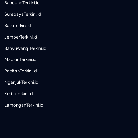
BandungTerkini.id
SurabayaTerkini.id
BatuTerkini.id
JemberTerkini.id
BanyuwangiTerkini.id
MadiunTerkini.id
PacitanTerkini.id
NganjukTerkini.id
KediriTerkini.id
LamonganTerkini.id