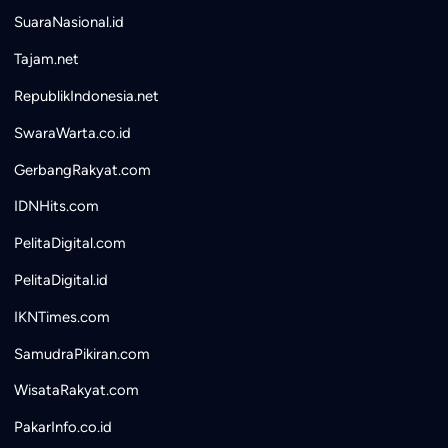
SuaraNasional.id
Tajam.net
RepublikIndonesia.net
SwaraWarta.co.id
GerbangRakyat.com
IDNHits.com
PelitaDigital.com
PelitaDigital.id
IKNTimes.com
SamudraPikiran.com
WisataRakyat.com
PakarInfo.co.id