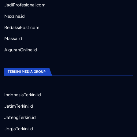
JadiProfesional.com
Nexzine.id
RedaksiPost.com
Massa.id
AlquranOnline.id
TERKINI MEDIA GROUP
IndonesiaTerkini.id
JatimTerkini.id
JatengTerkini.id
JogjaTerkini.id