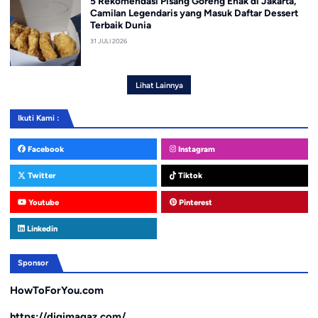
5 Rekomendasi Pisang Goreng Enak di Jakarta,
Camilan Legendaris yang Masuk Daftar Dessert
Terbaik Dunia
31 JULI 2026
Lihat Lainnya
Ikuti Kami :
Facebook
Instagram
Twitter
Tiktok
Youtube
Pinterest
Linkedin
Sponsor
HowToForYou.com
https://digimagaz.com/