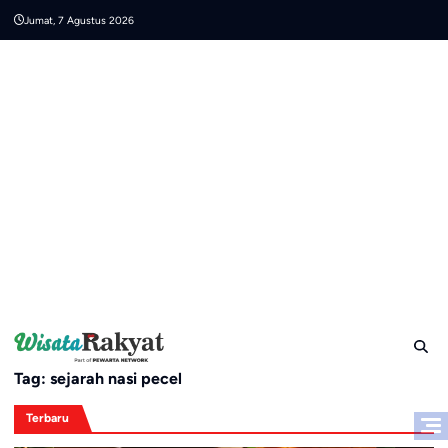
Skip
Jumat, 7 Agustus 2026
to
content
Tag:
sejarah nasi pecel
Terbaru