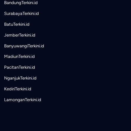
BandungTerkini.id
SurabayaTerkini.id
BatuTerkini.id
JemberTerkini.id
BanyuwangiTerkini.id
MadiunTerkini.id
PacitanTerkini.id
NganjukTerkini.id
KediriTerkini.id
LamonganTerkini.id