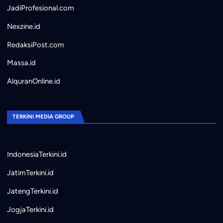
JadiProfesional.com
Nexzine.id
RedaksiPost.com
Massa.id
AlquranOnline.id
TERKINI MEDIA GROUP
IndonesiaTerkini.id
JatimTerkini.id
JatengTerkini.id
JogjaTerkini.id