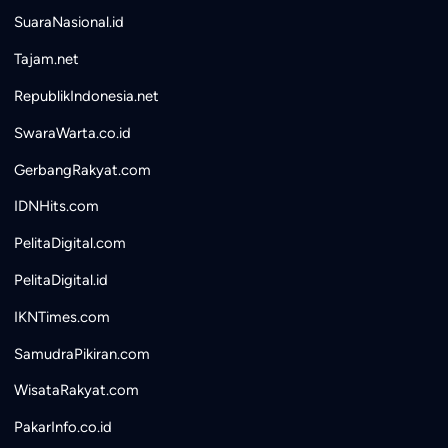
SuaraNasional.id
Tajam.net
RepublikIndonesia.net
SwaraWarta.co.id
GerbangRakyat.com
IDNHits.com
PelitaDigital.com
PelitaDigital.id
IKNTimes.com
SamudraPikiran.com
WisataRakyat.com
PakarInfo.co.id