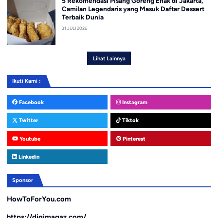
5 Rekomendasi Pisang Goreng Enak di Jakarta,
Camilan Legendaris yang Masuk Daftar Dessert
Terbaik Dunia
31 JULI 2026
Lihat Lainnya
Ikuti Kami :
Facebook
Instagram
Twitter
Tiktok
Youtube
Pinterest
Linkedin
Sponsor
HowToForYou.com
https://digimagaz.com/