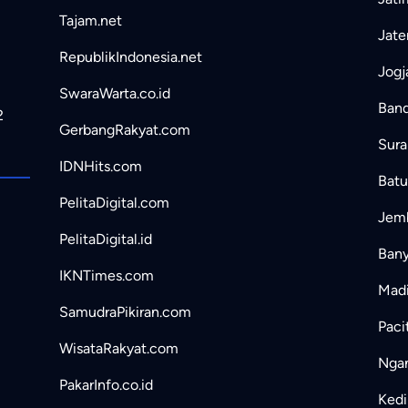
Tajam.net
Jate
RepublikIndonesia.net
Jogj
SwaraWarta.co.id
Band
2
GerbangRakyat.com
Sura
IDNHits.com
Batu
PelitaDigital.com
Jemb
PelitaDigital.id
Bany
IKNTimes.com
Madi
SamudraPikiran.com
Paci
WisataRakyat.com
Ngan
PakarInfo.co.id
Kedir