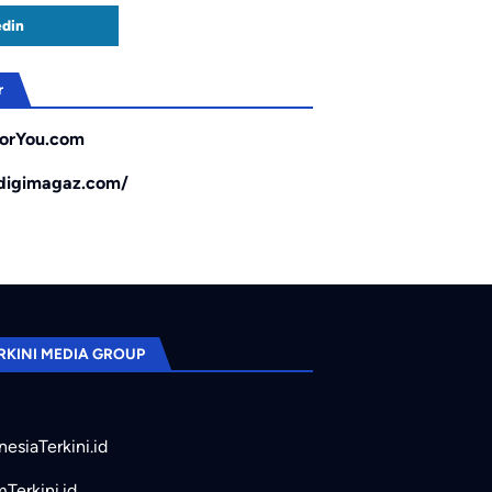
edin
r
orYou.com
/digimagaz.com/
RKINI MEDIA GROUP
nesiaTerkini.id
mTerkini.id