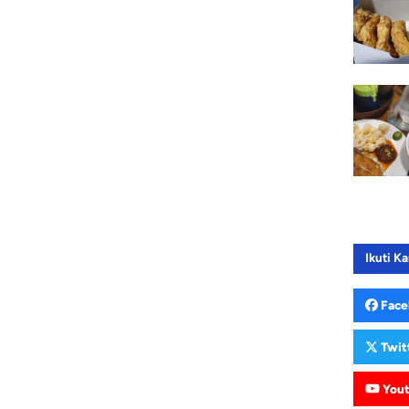
Ikuti Ka
Face
Twit
You