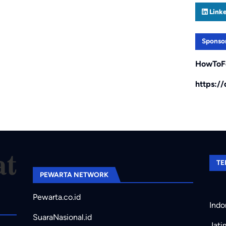
Link
Sponso
HowToF
https:/
TE
PEWARTA NETWORK
Pewarta.co.id
Indo
SuaraNasional.id
Jati