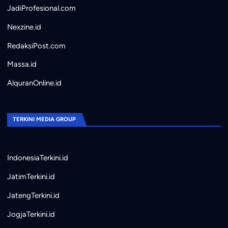
JadiProfesional.com
Nexzine.id
RedaksiPost.com
Massa.id
AlquranOnline.id
TERKINI MEDIA GROUP
IndonesiaTerkini.id
JatimTerkini.id
JatengTerkini.id
JogjaTerkini.id