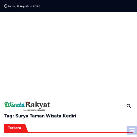
Skip
Kamis, 6 Agustus 2026
to
content
Tag:
Surya Taman Wisata Kediri
Terbaru