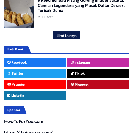
5 Rekomendasi Pisang Goreng Enak di Jakarta,
Camilan Legendaris yang Masuk Daftar Dessert
Terbaik Dunia
31 JULI 2026
Lihat Lainnya
Ikuti Kami :
Facebook
Instagram
Twitter
Tiktok
Youtube
Pinterest
Linkedin
Sponsor
HowToForYou.com
https://digimagaz.com/