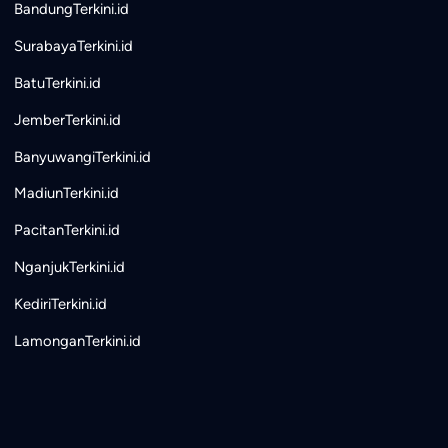
BandungTerkini.id
SurabayaTerkini.id
BatuTerkini.id
JemberTerkini.id
BanyuwangiTerkini.id
MadiunTerkini.id
PacitanTerkini.id
NganjukTerkini.id
KediriTerkini.id
LamonganTerkini.id