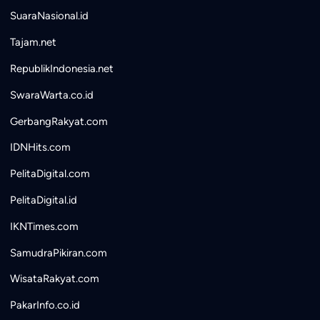
SuaraNasional.id
Tajam.net
RepublikIndonesia.net
SwaraWarta.co.id
GerbangRakyat.com
IDNHits.com
PelitaDigital.com
PelitaDigital.id
IKNTimes.com
SamudraPikiran.com
WisataRakyat.com
PakarInfo.co.id