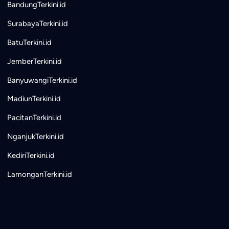
BandungTerkini.id
SurabayaTerkini.id
BatuTerkini.id
JemberTerkini.id
BanyuwangiTerkini.id
MadiunTerkini.id
PacitanTerkini.id
NganjukTerkini.id
KediriTerkini.id
LamonganTerkini.id