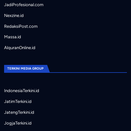
JadiProfesional.com
Nexzine.id
RedaksiPost.com
Massa.id
AlquranOnline.id
TERKINI MEDIA GROUP
IndonesiaTerkini.id
JatimTerkini.id
JatengTerkini.id
JogjaTerkini.id