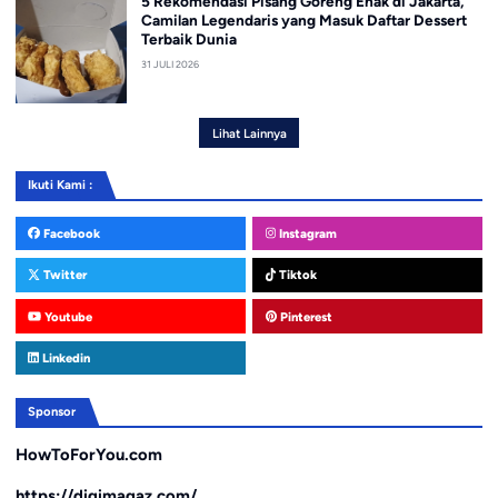
5 Rekomendasi Pisang Goreng Enak di Jakarta,
Camilan Legendaris yang Masuk Daftar Dessert
Terbaik Dunia
31 JULI 2026
Lihat Lainnya
Ikuti Kami :
Facebook
Instagram
Twitter
Tiktok
Youtube
Pinterest
Linkedin
Sponsor
HowToForYou.com
https://digimagaz.com/