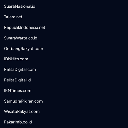
SuaraNasional.id
Tajam.net
RepublikIndonesia.net
SwaraWarta.co.id
GerbangRakyat.com
IDNHits.com
PelitaDigital.com
PelitaDigital.id
IKNTimes.com
SamudraPikiran.com
WisataRakyat.com
PakarInfo.co.id