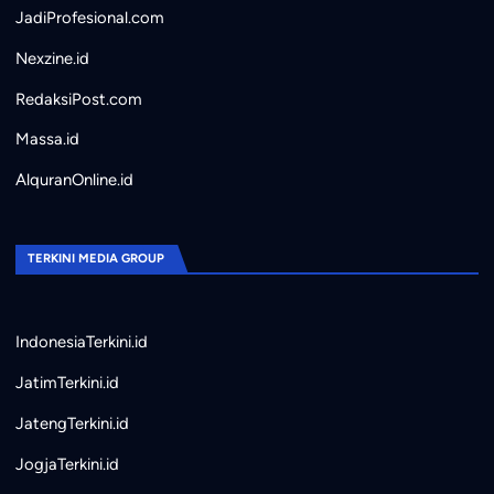
JadiProfesional.com
Nexzine.id
RedaksiPost.com
Massa.id
AlquranOnline.id
TERKINI MEDIA GROUP
IndonesiaTerkini.id
JatimTerkini.id
JatengTerkini.id
JogjaTerkini.id