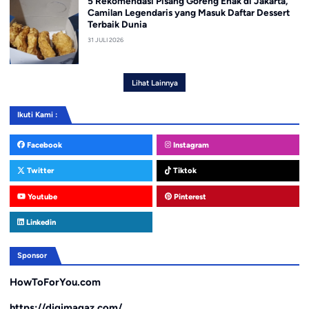
5 Rekomendasi Pisang Goreng Enak di Jakarta,
Camilan Legendaris yang Masuk Daftar Dessert
Terbaik Dunia
31 JULI 2026
Lihat Lainnya
Ikuti Kami :
Facebook
Instagram
Twitter
Tiktok
Youtube
Pinterest
Linkedin
Sponsor
HowToForYou.com
https://digimagaz.com/