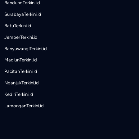
BandungTerkini.id
SurabayaTerkini.id
BatuTerkini.id
JemberTerkini.id
BanyuwangiTerkini.id
MadiunTerkini.id
PacitanTerkini.id
NganjukTerkini.id
KediriTerkini.id
LamonganTerkini.id