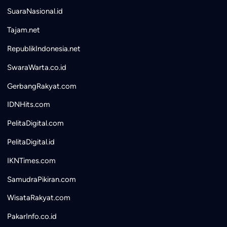
SuaraNasional.id
Tajam.net
RepublikIndonesia.net
SwaraWarta.co.id
GerbangRakyat.com
IDNHits.com
PelitaDigital.com
PelitaDigital.id
IKNTimes.com
SamudraPikiran.com
WisataRakyat.com
PakarInfo.co.id