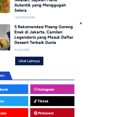
Autentik yang Menggugah
Selera
1 AGUSTUS 2026
5 Rekomendasi Pisang Goreng
Enak di Jakarta, Camilan
Legendaris yang Masuk Daftar
Dessert Terbaik Dunia
31 JULI 2026
Lihat Lainnya
mi :
book
Instagram
ter
Tiktok
tube
Pinterest