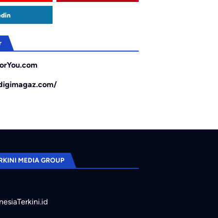
edin
r
orYou.com
/digimagaz.com/
RKINI MEDIA GROUP
nesiaTerkini.id