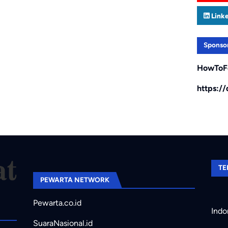
Link
Sponso
HowToF
https:/
TE
PEWARTA NETWORK
Pewarta.co.id
Indo
SuaraNasional.id