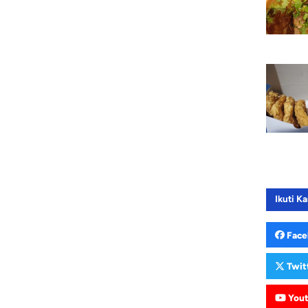
Ikuti Ka
Face
Twit
You