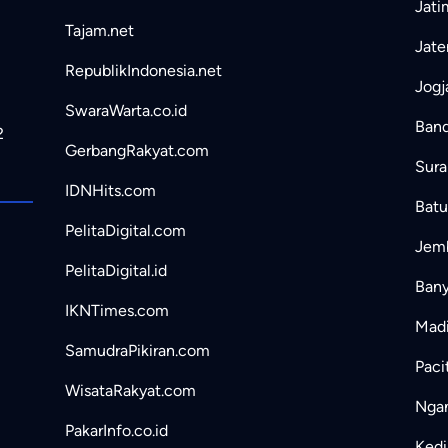
Jati
Tajam.net
Jate
RepublikIndonesia.net
Jogj
SwaraWarta.co.id
Band
2
GerbangRakyat.com
Sura
IDNHits.com
Batu
PelitaDigital.com
Jemb
PelitaDigital.id
Bany
IKNTimes.com
Madi
SamudraPikiran.com
Paci
WisataRakyat.com
Ngan
PakarInfo.co.id
Kedir