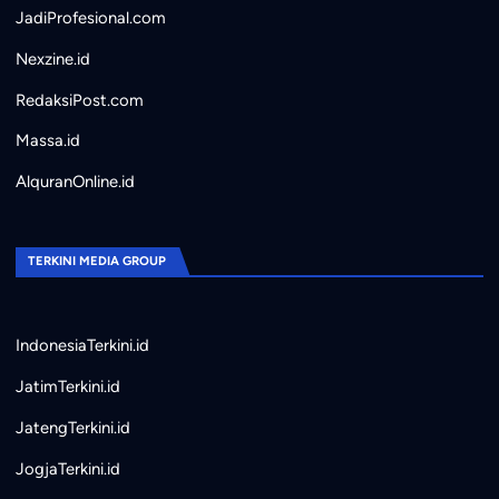
JadiProfesional.com
Nexzine.id
RedaksiPost.com
Massa.id
AlquranOnline.id
TERKINI MEDIA GROUP
IndonesiaTerkini.id
JatimTerkini.id
JatengTerkini.id
JogjaTerkini.id