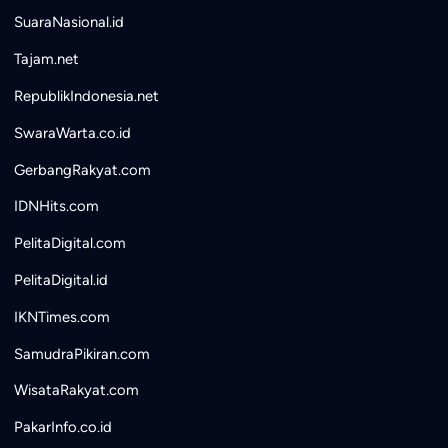
SuaraNasional.id
Tajam.net
RepublikIndonesia.net
SwaraWarta.co.id
GerbangRakyat.com
IDNHits.com
PelitaDigital.com
PelitaDigital.id
IKNTimes.com
SamudraPikiran.com
WisataRakyat.com
PakarInfo.co.id