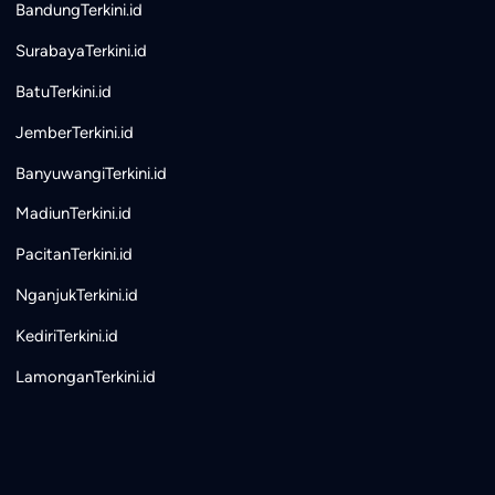
BandungTerkini.id
SurabayaTerkini.id
BatuTerkini.id
JemberTerkini.id
BanyuwangiTerkini.id
MadiunTerkini.id
PacitanTerkini.id
NganjukTerkini.id
KediriTerkini.id
LamonganTerkini.id