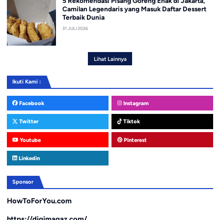
5 Rekomendasi Pisang Goreng Enak di Jakarta,
Camilan Legendaris yang Masuk Daftar Dessert
Terbaik Dunia
31 JULI 2026
Lihat Lainnya
Ikuti Kami :
Facebook
Instagram
Twitter
Tiktok
Youtube
Pinterest
Linkedin
Sponsor
HowToForYou.com
https://digimagaz.com/