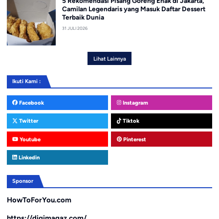
5 Rekomendasi Pisang Goreng Enak di Jakarta,
Camilan Legendaris yang Masuk Daftar Dessert
Terbaik Dunia
31 JULI 2026
Lihat Lainnya
Ikuti Kami :
Facebook
Instagram
Twitter
Tiktok
Youtube
Pinterest
Linkedin
Sponsor
HowToForYou.com
https://digimagaz.com/