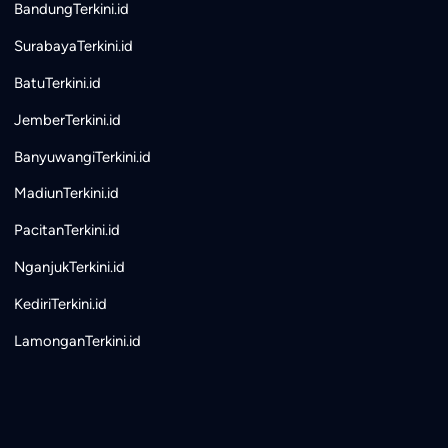
BandungTerkini.id
SurabayaTerkini.id
BatuTerkini.id
JemberTerkini.id
BanyuwangiTerkini.id
MadiunTerkini.id
PacitanTerkini.id
NganjukTerkini.id
KediriTerkini.id
LamonganTerkini.id