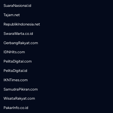
SuaraNasional.id
Tajam.net
RepublikIndonesia.net
SwaraWarta.co.id
GerbangRakyat.com
IDNHits.com
PelitaDigital.com
PelitaDigital.id
IKNTimes.com
SamudraPikiran.com
WisataRakyat.com
PakarInfo.co.id