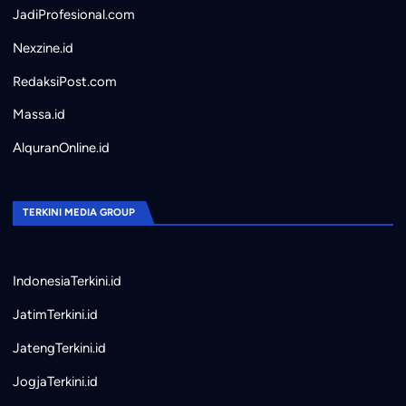
JadiProfesional.com
Nexzine.id
RedaksiPost.com
Massa.id
AlquranOnline.id
TERKINI MEDIA GROUP
IndonesiaTerkini.id
JatimTerkini.id
JatengTerkini.id
JogjaTerkini.id