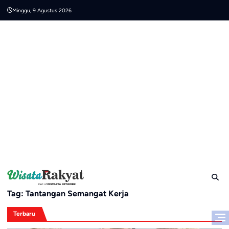
Skip
Minggu, 9 Agustus 2026
to
content
Tag:
Tantangan Semangat Kerja
Terbaru