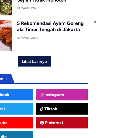
21 MARET 2026
5 Rekomendasi Ayam Goreng
ala Timur Tengah di Jakarta
16 MARET 2026
Lihat Lainnya
mi :
book
Instagram
ter
Tiktok
tube
Pinterest
edin