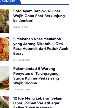
A KULINER
Soto Ayam Dahlok, Kuliner
Wajib Coba Saat Berkunjung
ke Jember!
5 APRIL 2026
5 Makanan Khas Meulaboh
yang Jarang Diketahui, Cita
Rasa Autentik dari Pesisir Aceh
Barat
27 MARET 2026
Rekomendasi 5 Warung
Penyetan di Tulungagung,
Surga Kuliner Pedas yang
Wajib Dicoba
24 MARET 2026
12 Ide Menu Lebaran Selain
Opor, Pilihan Variatif agar
Sajian Tidak Monoton