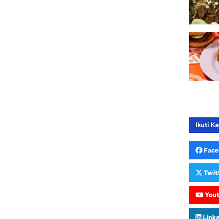
Ikuti Ka
Face
Twit
You
Link