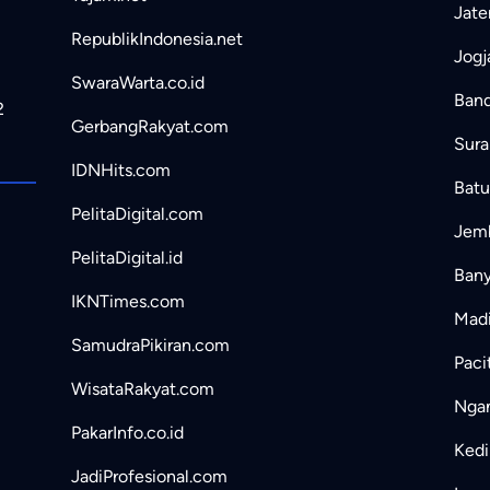
Jate
RepublikIndonesia.net
Jogj
SwaraWarta.co.id
Band
2
GerbangRakyat.com
Sura
IDNHits.com
Batu
PelitaDigital.com
Jemb
PelitaDigital.id
Bany
IKNTimes.com
Madi
SamudraPikiran.com
Paci
WisataRakyat.com
Ngan
PakarInfo.co.id
Kedir
JadiProfesional.com