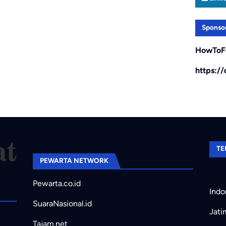
Sponso
HowToF
https:/
TE
PEWARTA NETWORK
Pewarta.co.id
Indo
SuaraNasional.id
Jati
Tajam.net