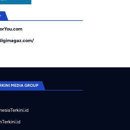
r
orYou.com
/digimagaz.com/
RKINI MEDIA GROUP
nesiaTerkini.id
mTerkini.id