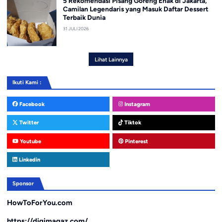
5 Rekomendasi Pisang Goreng Enak di Jakarta,
Camilan Legendaris yang Masuk Daftar Dessert
Terbaik Dunia
31 JULI 2026
Lihat Lainnya
Ikuti Kami :
Facebook
Instagram
Twitter
Tiktok
Youtube
Pinterest
Linkedin
Sponsor
HowToForYou.com
https://digimagaz.com/