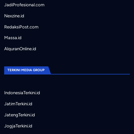
JadiProfesional.com
Nexzine.id
RedaksiPost.com
Massa.id
AlquranOnline.id
TERKINI MEDIA GROUP
IndonesiaTerkini.id
JatimTerkini.id
JatengTerkini.id
JogjaTerkini.id