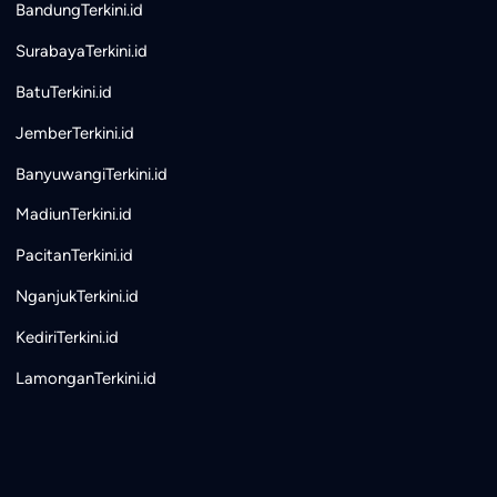
BandungTerkini.id
SurabayaTerkini.id
BatuTerkini.id
JemberTerkini.id
BanyuwangiTerkini.id
MadiunTerkini.id
PacitanTerkini.id
NganjukTerkini.id
KediriTerkini.id
LamonganTerkini.id