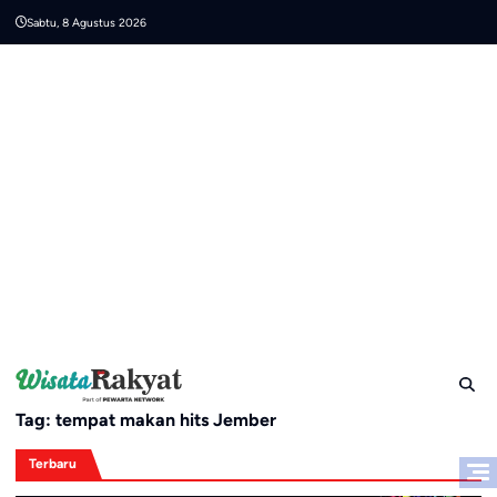
Skip
Sabtu, 8 Agustus 2026
to
content
Tag:
tempat makan hits Jember
Terbaru