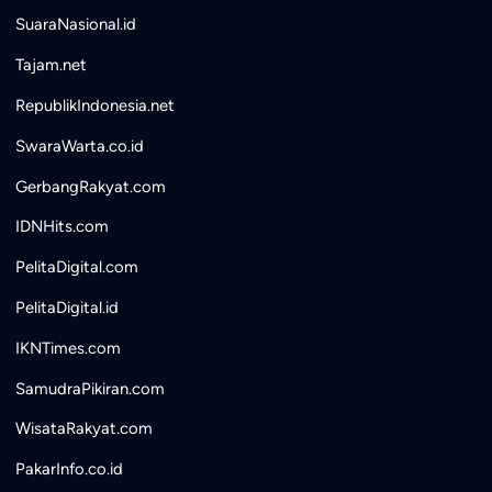
SuaraNasional.id
Tajam.net
RepublikIndonesia.net
SwaraWarta.co.id
GerbangRakyat.com
IDNHits.com
PelitaDigital.com
PelitaDigital.id
IKNTimes.com
SamudraPikiran.com
WisataRakyat.com
PakarInfo.co.id