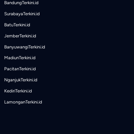
BandungTerkini.id
SurabayaTerkini.id
BatuTerkini.id
JemberTerkini.id
BanyuwangiTerkini.id
MadiunTerkini.id
PacitanTerkini.id
NganjukTerkini.id
KediriTerkini.id
LamonganTerkini.id