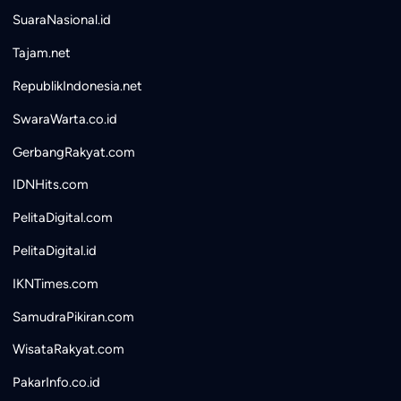
SuaraNasional.id
Tajam.net
RepublikIndonesia.net
SwaraWarta.co.id
GerbangRakyat.com
IDNHits.com
PelitaDigital.com
PelitaDigital.id
IKNTimes.com
SamudraPikiran.com
WisataRakyat.com
PakarInfo.co.id