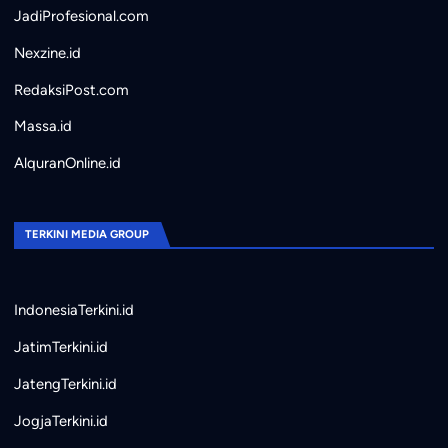
JadiProfesional.com
Nexzine.id
RedaksiPost.com
Massa.id
AlquranOnline.id
TERKINI MEDIA GROUP
IndonesiaTerkini.id
JatimTerkini.id
JatengTerkini.id
JogjaTerkini.id