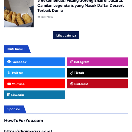
5 Rekomendasi Pisang Goreng Enak di Jakarta,
Camilan Legendaris yang Masuk Daftar Dessert
Terbaik Dunia
31 JULI 2026
Lihat Lainnya
Ikuti Kami :
Facebook
Instagram
Twitter
Tiktok
Youtube
Pinterest
Linkedin
Sponsor
HowToForYou.com
https://digimagaz.com/