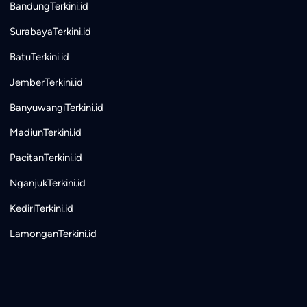
BandungTerkini.id
SurabayaTerkini.id
BatuTerkini.id
JemberTerkini.id
BanyuwangiTerkini.id
MadiunTerkini.id
PacitanTerkini.id
NganjukTerkini.id
KediriTerkini.id
LamonganTerkini.id