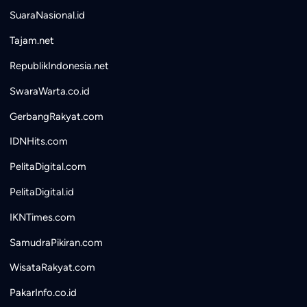
SuaraNasional.id
Tajam.net
RepublikIndonesia.net
SwaraWarta.co.id
GerbangRakyat.com
IDNHits.com
PelitaDigital.com
PelitaDigital.id
IKNTimes.com
SamudraPikiran.com
WisataRakyat.com
PakarInfo.co.id