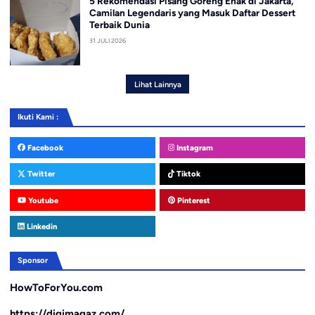
5 Rekomendasi Pisang Goreng Enak di Jakarta,
Camilan Legendaris yang Masuk Daftar Dessert
Terbaik Dunia
31 JULI 2026
Lihat Lainnya
Ikuti Kami :
Facebook
Instagram
Twitter
Tiktok
Youtube
Pinterest
Linkedin
Sponsor
HowToForYou.com
https://digimagaz.com/