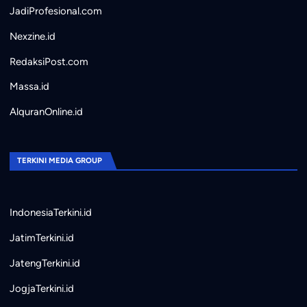
JadiProfesional.com
Nexzine.id
RedaksiPost.com
Massa.id
AlquranOnline.id
TERKINI MEDIA GROUP
IndonesiaTerkini.id
JatimTerkini.id
JatengTerkini.id
JogjaTerkini.id