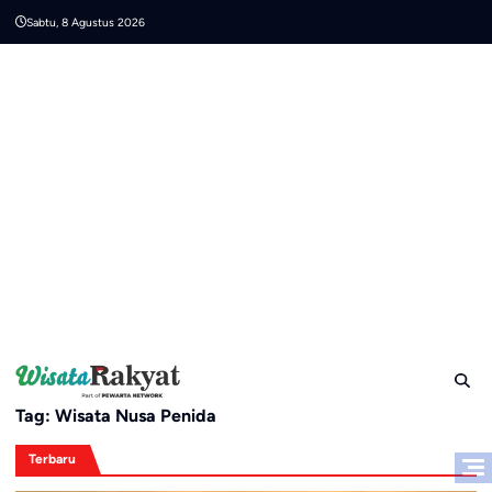
Skip
Sabtu, 8 Agustus 2026
to
content
Tag:
Wisata Nusa Penida
Terbaru