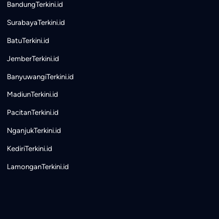
BandungTerkini.id
SurabayaTerkini.id
BatuTerkini.id
JemberTerkini.id
BanyuwangiTerkini.id
MadiunTerkini.id
PacitanTerkini.id
NganjukTerkini.id
KediriTerkini.id
LamonganTerkini.id