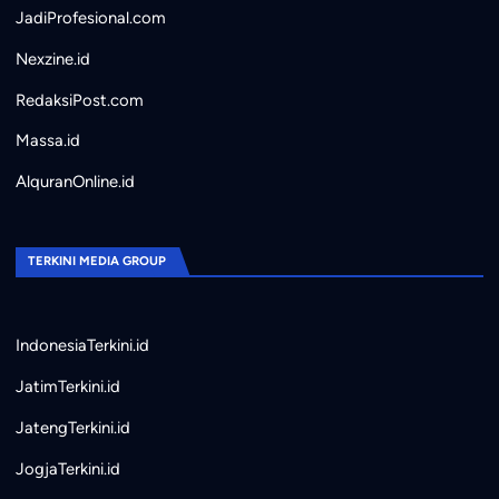
JadiProfesional.com
Nexzine.id
RedaksiPost.com
Massa.id
AlquranOnline.id
TERKINI MEDIA GROUP
IndonesiaTerkini.id
JatimTerkini.id
JatengTerkini.id
JogjaTerkini.id