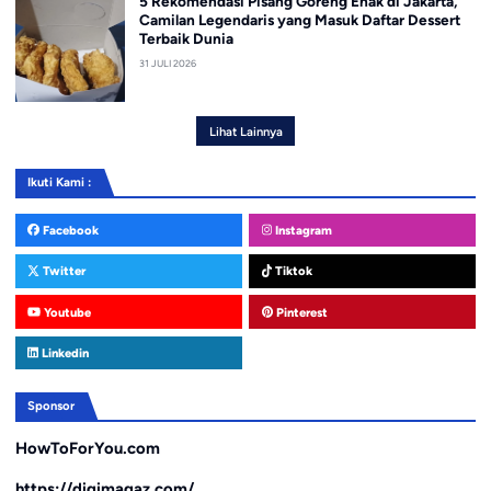
5 Rekomendasi Pisang Goreng Enak di Jakarta,
Camilan Legendaris yang Masuk Daftar Dessert
Terbaik Dunia
31 JULI 2026
Lihat Lainnya
Ikuti Kami :
Facebook
Instagram
Twitter
Tiktok
Youtube
Pinterest
Linkedin
Sponsor
HowToForYou.com
https://digimagaz.com/