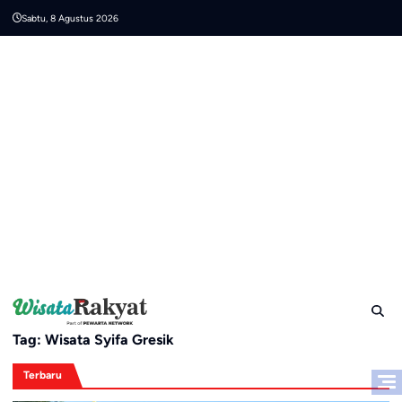
Skip
Sabtu, 8 Agustus 2026
to
content
Tag:
Wisata Syifa Gresik
Terbaru