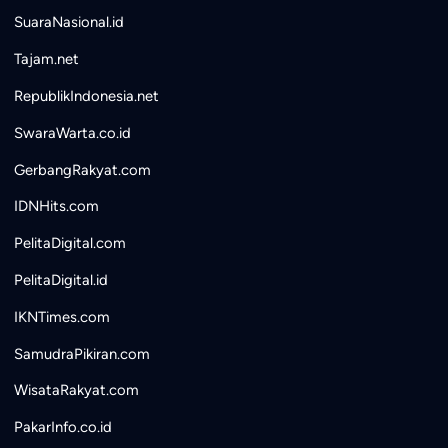
SuaraNasional.id
Tajam.net
RepublikIndonesia.net
SwaraWarta.co.id
GerbangRakyat.com
IDNHits.com
PelitaDigital.com
PelitaDigital.id
IKNTimes.com
SamudraPikiran.com
WisataRakyat.com
PakarInfo.co.id