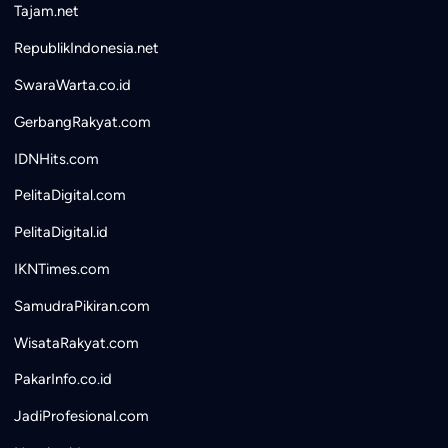
Tajam.net
RepublikIndonesia.net
SwaraWarta.co.id
GerbangRakyat.com
IDNHits.com
PelitaDigital.com
PelitaDigital.id
IKNTimes.com
SamudraPikiran.com
WisataRakyat.com
PakarInfo.co.id
JadiProfesional.com