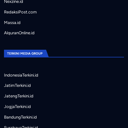
Nexzine.id
RedaksiPost.com
Massa.id
AlquranOnline.id
TERKINI MEDIA GROUP
IndonesiaTerkini.id
JatimTerkini.id
JatengTerkini.id
JogjaTerkini.id
BandungTerkini.id
SurabayaTerkini.id