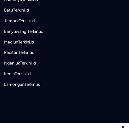
BatuTerkini.id
JemberTerkini.id
BanyuwangiTerkini.id
MadiunTerkini.id
PacitanTerkini.id
NganjukTerkini.id
KediriTerkini.id
LamonganTerkini.id