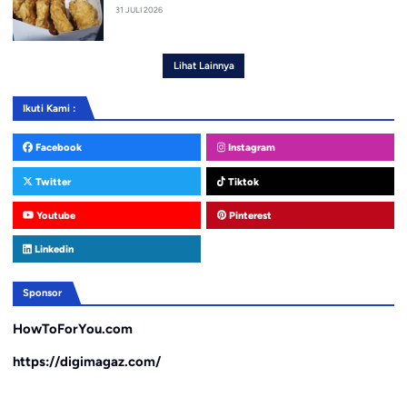
31 JULI 2026
Lihat Lainnya
Ikuti Kami :
Facebook
Instagram
Twitter
Tiktok
Youtube
Pinterest
Linkedin
Sponsor
HowToForYou.com
https://digimagaz.com/