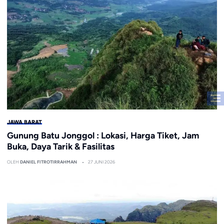
JAWA BARAT
Gunung Batu Jonggol : Lokasi, Harga Tiket, Jam
Buka, Daya Tarik & Fasilitas
OLEH
DANIEL FITROTIRRAHMAN
27 JUNI 2026