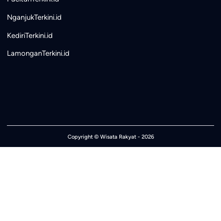
NganjukTerkini.id
KediriTerkini.id
LamonganTerkini.id
Copyright ©
Wisata Rakyat
- 2026