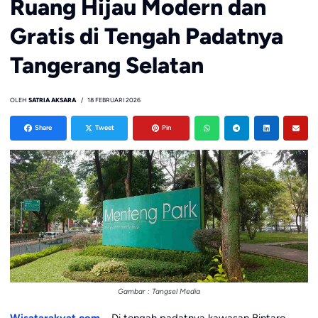
Ruang Hijau Modern dan
Gratis di Tengah Padatnya
Tangerang Selatan
OLEH
SATRIA AKSARA
18 FEBRUARI 2026
Share
Tweet
Pin
Gambar : Tangsel Media
Wisatarakyat.com
– Di tengah padatnya kawasan Bintaro