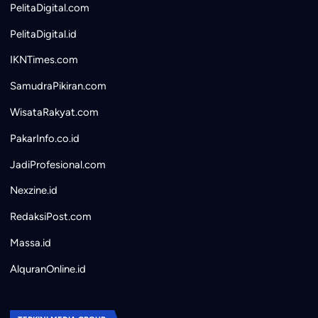
PelitaDigital.com
PelitaDigital.id
IKNTimes.com
SamudraPikiran.com
WisataRakyat.com
PakarInfo.co.id
JadiProfesional.com
Nexzine.id
RedaksiPost.com
Massa.id
AlquranOnline.id