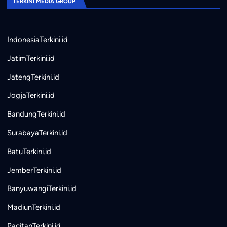
TERKINI MEDIA GROUP
IndonesiaTerkini.id
JatimTerkini.id
JatengTerkini.id
JogjaTerkini.id
BandungTerkini.id
SurabayaTerkini.id
BatuTerkini.id
JemberTerkini.id
BanyuwangiTerkini.id
MadiunTerkini.id
PacitanTerkini.id