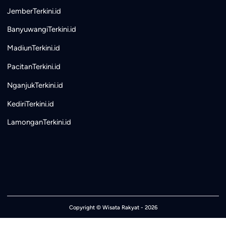
JemberTerkini.id
BanyuwangiTerkini.id
MadiunTerkini.id
PacitanTerkini.id
NganjukTerkini.id
KediriTerkini.id
LamonganTerkini.id
Copyright ©
Wisata Rakyat
- 2026