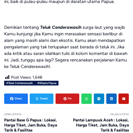
ini, baik di pulau-pulau maupun di daratan utama Papua.
Demikian tentang
Teluk Cenderawasih
surga laut yang wajib
Kamu kunjungi jika Kamu ingin merasakan sensasi berlibur di
alam yang masih alami dan eksotis. Kamu akan mendapatkan
pengalaman yang tak terlupakan saat berada di teluk ini. Jika
ada kritik atau saran silahkan tulis di kolom komentar di bawah
ini. Jadi, tunggu apa lagi? Segera rencanakan perjalanan Kamu
ke Teluk Cenderawasih!.
Post Views:
1,648
#Teluk Cenderawasih
#Wisata Papua
Share
Tweet
Pin
SEBELUMNYA
SELANJUTNYA
Pantai Base G Papua : Lokasi,
Pantai Lampuuk Aceh : Lokasi,
Harga Tiket, Jam Buka, Daya
Harga Tiket, Jam Buka, Daya
Tarik & Fasilitas
Tarik & Fasilitas