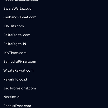
SwaraWarta.co.id
GerbangRakyat.com
IDNHits.com
PelitaDigital.com
PelitaDigital.id
IKNTimes.com
SamudraPikiran.com
WisataRakyat.com
PakarInfo.co.id
JadiProfesional.com
Nexzine.id
RedaksiPost.com