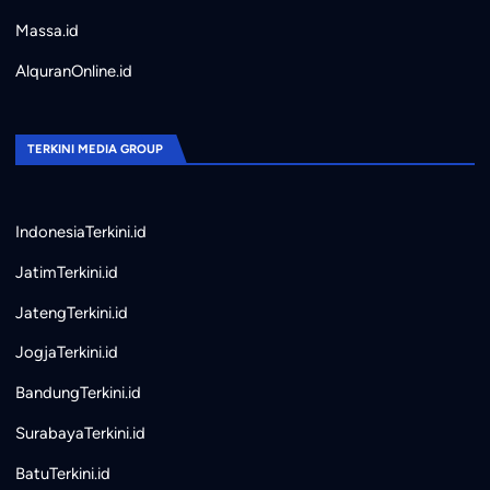
Massa.id
AlquranOnline.id
TERKINI MEDIA GROUP
IndonesiaTerkini.id
JatimTerkini.id
JatengTerkini.id
JogjaTerkini.id
BandungTerkini.id
SurabayaTerkini.id
BatuTerkini.id