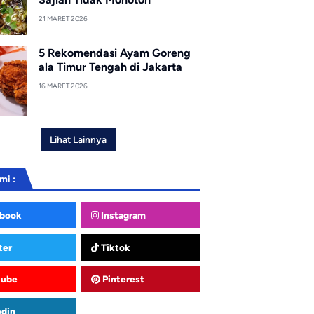
21 MARET 2026
5 Rekomendasi Ayam Goreng
ala Timur Tengah di Jakarta
16 MARET 2026
Lihat Lainnya
mi :
book
Instagram
ter
Tiktok
tube
Pinterest
edin