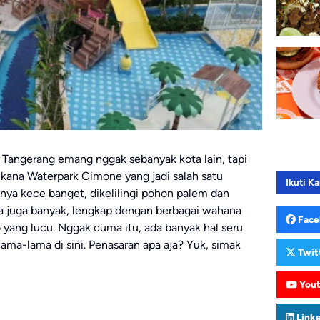
i Tangerang emang nggak sebanyak kota lain, tapi
pikana Waterpark Cimone yang jadi salah satu
Ikuti Ka
nya kece banget, dikelilingi pohon palem dan
a juga banyak, lengkap dengan berbagai wahana
Face
yang lucu. Nggak cuma itu, ada banyak hal seru
lama-lama di sini. Penasaran apa aja? Yuk, simak
Twit
You
Link