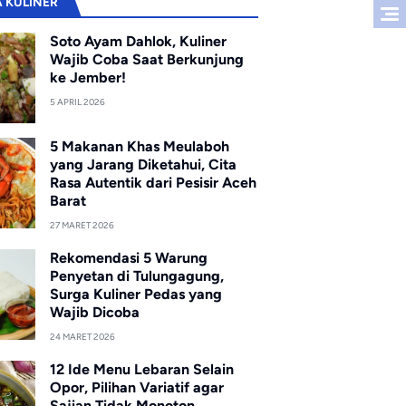
A KULINER
Soto Ayam Dahlok, Kuliner
Wajib Coba Saat Berkunjung
ke Jember!
5 APRIL 2026
5 Makanan Khas Meulaboh
yang Jarang Diketahui, Cita
Rasa Autentik dari Pesisir Aceh
Barat
27 MARET 2026
Rekomendasi 5 Warung
Penyetan di Tulungagung,
Surga Kuliner Pedas yang
Wajib Dicoba
24 MARET 2026
12 Ide Menu Lebaran Selain
Opor, Pilihan Variatif agar
Sajian Tidak Monoton