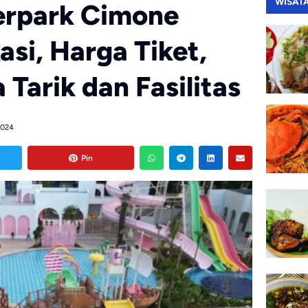
WISAT
erpark Cimone
si, Harga Tiket,
Tarik dan Fasilitas
024
Pin