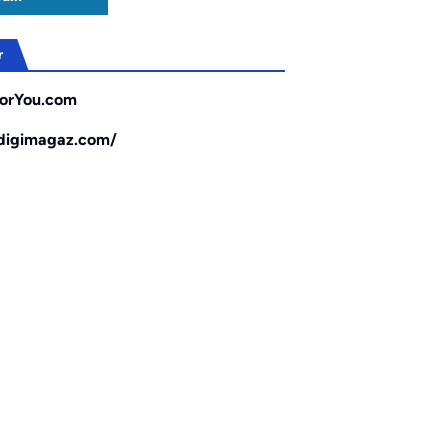
r
orYou.com
/digimagaz.com/