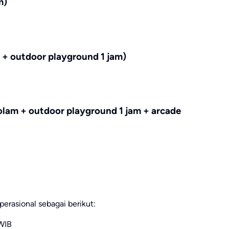
m)
 + outdoor playground 1 jam)
olam + outdoor playground 1 jam + arcade
perasional sebagai berikut:
WIB