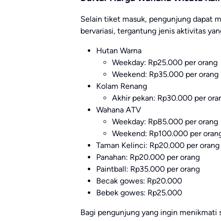
Selain tiket masuk, pengunjung dapat m
bervariasi, tergantung jenis aktivitas yang
Hutan Warna
Weekday: Rp25.000 per orang
Weekend: Rp35.000 per orang
Kolam Renang
Akhir pekan: Rp30.000 per ora
Wahana ATV
Weekday: Rp85.000 per orang
Weekend: Rp100.000 per oran
Taman Kelinci: Rp20.000 per orang
Panahan: Rp20.000 per orang
Paintball: Rp35.000 per orang
Becak gowes: Rp20.000
Bebek gowes: Rp25.000
Bagi pengunjung yang ingin menikmati 