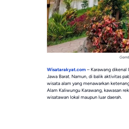
Gamba
Wisatarakyat.com
– Karawang dikenal lu
Jawa Barat. Namun, di balik aktivitas pa
wisata alam yang menawarkan ketenanga
Alam Kaliwungu Karawang, kawasan rekre
wisatawan lokal maupun luar daerah.