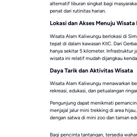
alternatif liburan singkat bagi masyara
penat dari rutinitas harian.
Lokasi dan Akses Menuju Wisata
Wisata Alam Kaliwungu berlokasi di Sir
tepat di dalam kawasan KIIC. Dari Gerb
hanya sekitar 5 kilometer. Infrastruktu
wisata ini relatif mudah dijangkau ken
Daya Tarik dan Aktivitas Wisata
Wisata Alam Kaliwungu menawarkan ber
rekreasi, edukasi, dan petualangan ringa
Pengunjung dapat menikmati pemancinga
menjajal jalur mini trekking di area hij
dengan satwa di mini zoo dan taman edu
Bagi pencinta tantangan, tersedia waha