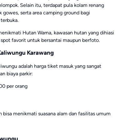
lompok. Selain itu, terdapat pula kolam renang
ek gowes, serta area camping ground bagi
terbuka.
menikmati Hutan Warna, kawasan hutan yang dihiasi
pot favorit untuk bersantai maupun berfoto.
 Kaliwungu Karawang
liwungu adalah harga tiket masuk yang sangat
an biaya parkir:
00 per orang
h bisa menikmati suasana alam dan fasilitas umum
liwungu