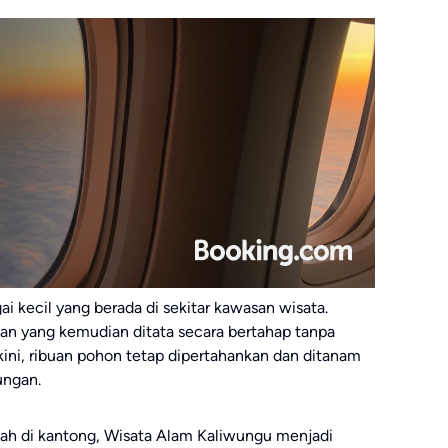
ai kecil yang berada di sekitar kawasan wisata.
an yang kemudian ditata secara bertahap tanpa
ini, ribuan pohon tetap dipertahankan dan ditanam
ungan.
mah di kantong, Wisata Alam Kaliwungu menjadi