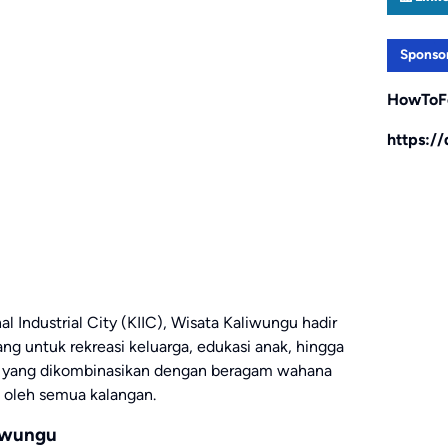
Sponso
HowToF
https:/
l Industrial City (KIIC), Wisata Kaliwungu hadir
ang untuk rekreasi keluarga, edukasi anak, hingga
m yang dikombinasikan dengan beragam wahana
 oleh semua kalangan.
liwungu