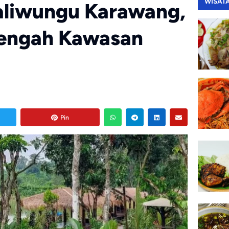
WISAT
aliwungu Karawang,
Tengah Kawasan
Pin