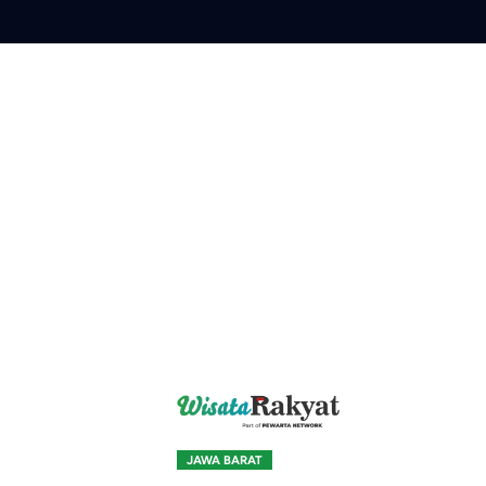
Skip
to
content
JAWA BARAT