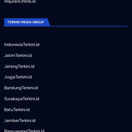
AlquranOnline.id
TERKINI MEDIA GROUP
IndonesiaTerkini.id
JatimTerkini.id
JatengTerkini.id
JogjaTerkini.id
BandungTerkini.id
SurabayaTerkini.id
BatuTerkini.id
JemberTerkini.id
BanyuwangiTerkini.id