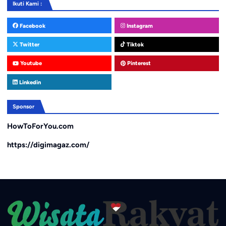
Ikuti Kami :
Facebook
Instagram
Twitter
Tiktok
Youtube
Pinterest
Linkedin
Sponsor
HowToForYou.com
https://digimagaz.com/