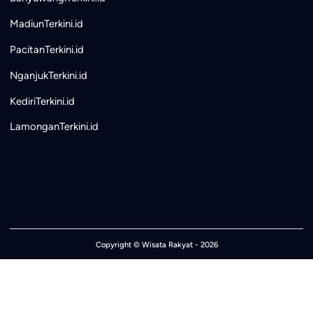
MadiunTerkini.id
PacitanTerkini.id
NganjukTerkini.id
KediriTerkini.id
LamonganTerkini.id
Copyright ©
Wisata Rakyat
- 2026