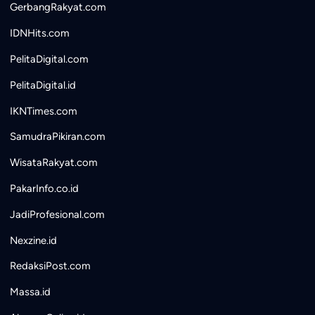
GerbangRakyat.com
IDNHits.com
PelitaDigital.com
PelitaDigital.id
IKNTimes.com
SamudraPikiran.com
WisataRakyat.com
PakarInfo.co.id
JadiProfesional.com
Nexzine.id
RedaksiPost.com
Massa.id