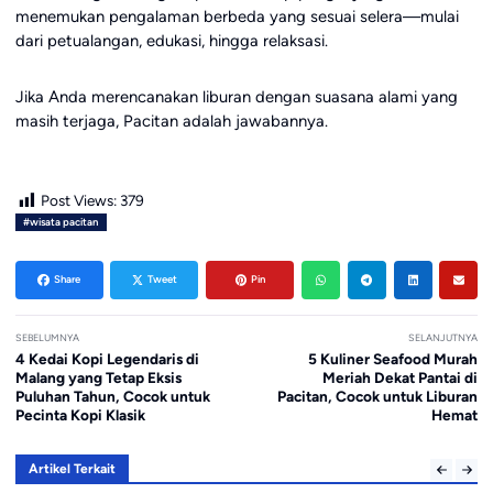
menemukan pengalaman berbeda yang sesuai selera—mulai
dari petualangan, edukasi, hingga relaksasi.
Jika Anda merencanakan liburan dengan suasana alami yang
masih terjaga, Pacitan adalah jawabannya.
Post Views:
379
#wisata pacitan
Share
Tweet
Pin
SEBELUMNYA
SELANJUTNYA
4 Kedai Kopi Legendaris di
5 Kuliner Seafood Murah
Malang yang Tetap Eksis
Meriah Dekat Pantai di
Puluhan Tahun, Cocok untuk
Pacitan, Cocok untuk Liburan
Pecinta Kopi Klasik
Hemat
Artikel Terkait