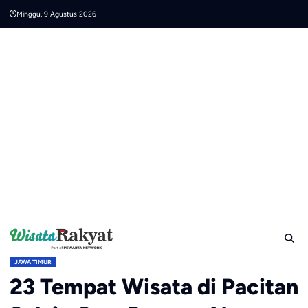
Skip
Minggu, 9 Agustus 2026
to
content
JAWA TIMUR
23 Tempat Wisata di Pacitan