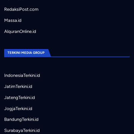
RedaksiPost.com
Massa.id
AlquranOnline.id
TERKINI MEDIA GROUP
IndonesiaTerkini.id
JatimTerkini.id
JatengTerkini.id
JogjaTerkini.id
BandungTerkini.id
SurabayaTerkini.id