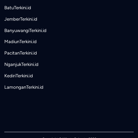
BatuTerkini.id
JemberTerkini.id
BanyuwangiTerkini.id
MadiunTerkini.id
PacitanTerkini.id
NganjukTerkini.id
KediriTerkini.id
LamonganTerkini.id