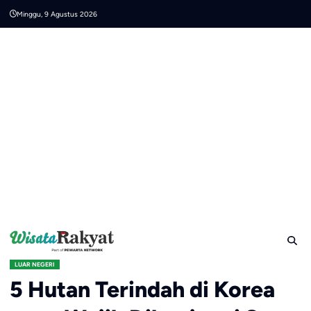
Skip
Minggu, 9 Agustus 2026
to
content
LUAR NEGERI
5 Hutan Terindah di Korea