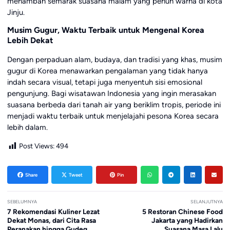
menambah semarak suasana malam yang penuh warna di kota
Jinju.
Musim Gugur, Waktu Terbaik untuk Mengenal Korea
Lebih Dekat
Dengan perpaduan alam, budaya, dan tradisi yang khas, musim
gugur di Korea menawarkan pengalaman yang tidak hanya
indah secara visual, tetapi juga menyentuh sisi emosional
pengunjung. Bagi wisatawan Indonesia yang ingin merasakan
suasana berbeda dari tanah air yang beriklim tropis, periode ini
menjadi waktu terbaik untuk menjelajahi pesona Korea secara
lebih dalam.
Post Views:
494
Share
Tweet
Pin
SEBELUMNYA
SELANJUTNYA
7 Rekomendasi Kuliner Lezat
5 Restoran Chinese Food
Dekat Monas, dari Cita Rasa
Jakarta yang Hadirkan
Peranakan hingga Gudeg
Suasana Masa Lalu