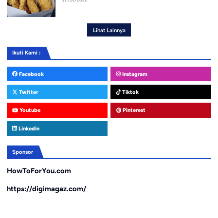
Lihat Lainnya
Ikuti Kami :
Facebook
Instagram
Twitter
Tiktok
Youtube
Pinterest
Linkedin
Sponsor
HowToForYou.com
https://digimagaz.com/