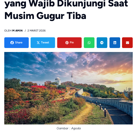
yang Wajib Dikunjungi Saat
Musim Gugur Tiba
OLEH
M AMIN
2 MARET 2026
Share
Tweet
Pin
Gambar : Agoda