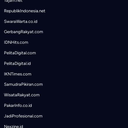
Tajam.net
RepublikIndonesia.net
SwaraWarta.co.id
GerbangRakyat.com
IDNHits.com
PelitaDigital.com
PelitaDigital.id
IKNTimes.com
SamudraPikiran.com
WisataRakyat.com
PakarInfo.co.id
JadiProfesional.com
Nexzine.id