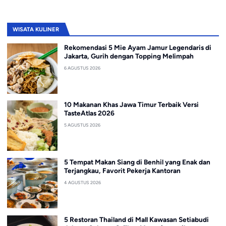
WISATA KULINER
Rekomendasi 5 Mie Ayam Jamur Legendaris di
Jakarta, Gurih dengan Topping Melimpah
6 AGUSTUS 2026
10 Makanan Khas Jawa Timur Terbaik Versi
TasteAtlas 2026
5 AGUSTUS 2026
5 Tempat Makan Siang di Benhil yang Enak dan
Terjangkau, Favorit Pekerja Kantoran
4 AGUSTUS 2026
5 Restoran Thailand di Mall Kawasan Setiabudi