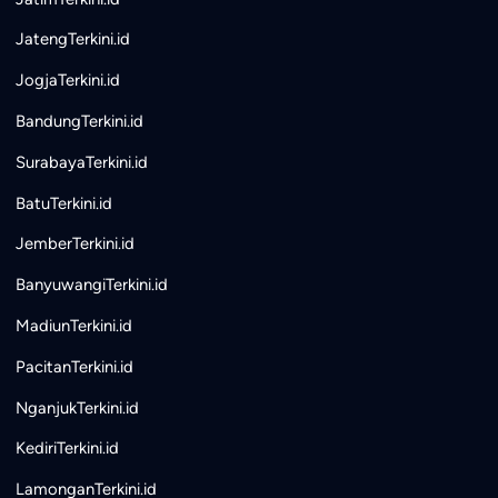
JatengTerkini.id
JogjaTerkini.id
BandungTerkini.id
SurabayaTerkini.id
BatuTerkini.id
JemberTerkini.id
BanyuwangiTerkini.id
MadiunTerkini.id
PacitanTerkini.id
NganjukTerkini.id
KediriTerkini.id
LamonganTerkini.id