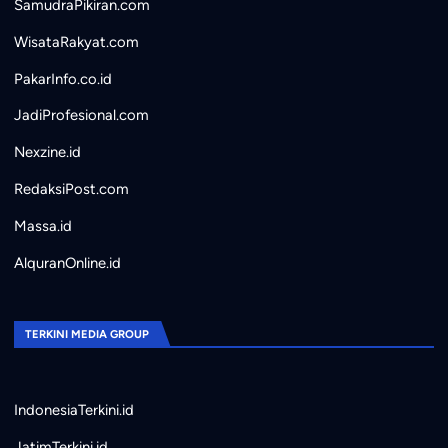
SamudraPikiran.com
WisataRakyat.com
PakarInfo.co.id
JadiProfesional.com
Nexzine.id
RedaksiPost.com
Massa.id
AlquranOnline.id
TERKINI MEDIA GROUP
IndonesiaTerkini.id
JatimTerkini.id