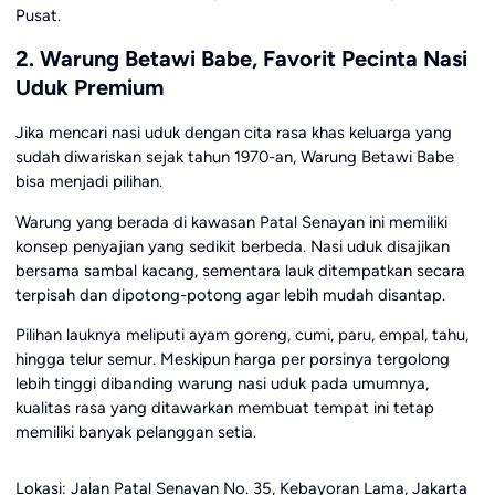
Pusat.
2. Warung Betawi Babe, Favorit Pecinta Nasi
Uduk Premium
Jika mencari nasi uduk dengan cita rasa khas keluarga yang
sudah diwariskan sejak tahun 1970-an, Warung Betawi Babe
bisa menjadi pilihan.
Warung yang berada di kawasan Patal Senayan ini memiliki
konsep penyajian yang sedikit berbeda. Nasi uduk disajikan
bersama sambal kacang, sementara lauk ditempatkan secara
terpisah dan dipotong-potong agar lebih mudah disantap.
Pilihan lauknya meliputi ayam goreng, cumi, paru, empal, tahu,
hingga telur semur. Meskipun harga per porsinya tergolong
lebih tinggi dibanding warung nasi uduk pada umumnya,
kualitas rasa yang ditawarkan membuat tempat ini tetap
memiliki banyak pelanggan setia.
Lokasi: Jalan Patal Senayan No. 35, Kebayoran Lama, Jakarta