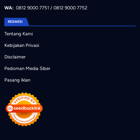
WA:
0812 9000 7751
/
0812 9000 7752
REDAKSI
Tentang Kami
Kebijakan Privasi
Disclaimer
Pedoman Media Siber
Pasang Iklan