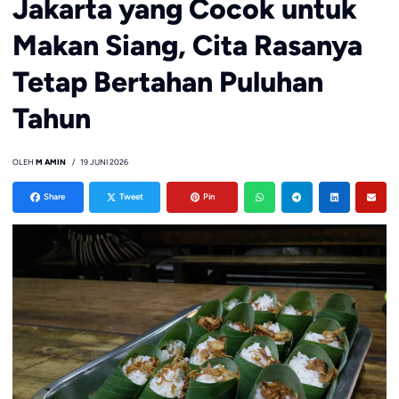
Jakarta yang Cocok untuk
Makan Siang, Cita Rasanya
Tetap Bertahan Puluhan
Tahun
OLEH
M AMIN
19 JUNI 2026
Share
Tweet
Pin