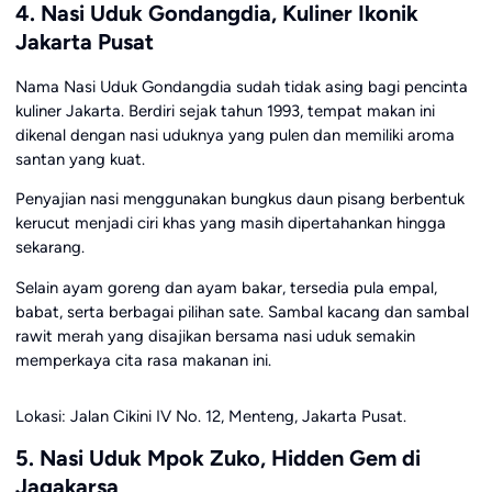
4. Nasi Uduk Gondangdia, Kuliner Ikonik
Jakarta Pusat
Nama Nasi Uduk Gondangdia sudah tidak asing bagi pencinta
kuliner Jakarta. Berdiri sejak tahun 1993, tempat makan ini
dikenal dengan nasi uduknya yang pulen dan memiliki aroma
santan yang kuat.
Penyajian nasi menggunakan bungkus daun pisang berbentuk
kerucut menjadi ciri khas yang masih dipertahankan hingga
sekarang.
Selain ayam goreng dan ayam bakar, tersedia pula empal,
babat, serta berbagai pilihan sate. Sambal kacang dan sambal
rawit merah yang disajikan bersama nasi uduk semakin
memperkaya cita rasa makanan ini.
Lokasi: Jalan Cikini IV No. 12, Menteng, Jakarta Pusat.
5. Nasi Uduk Mpok Zuko, Hidden Gem di
Jagakarsa