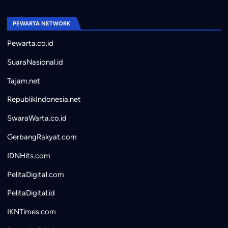
PEWARTA NETWORK
Pewarta.co.id
SuaraNasional.id
Tajam.net
RepublikIndonesia.net
SwaraWarta.co.id
GerbangRakyat.com
IDNHits.com
PelitaDigital.com
PelitaDigital.id
IKNTimes.com