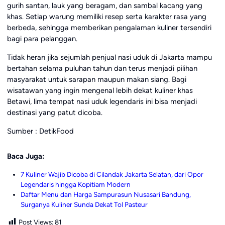
gurih santan, lauk yang beragam, dan sambal kacang yang
khas. Setiap warung memiliki resep serta karakter rasa yang
berbeda, sehingga memberikan pengalaman kuliner tersendiri
bagi para pelanggan.
Tidak heran jika sejumlah penjual nasi uduk di Jakarta mampu
bertahan selama puluhan tahun dan terus menjadi pilihan
masyarakat untuk sarapan maupun makan siang. Bagi
wisatawan yang ingin mengenal lebih dekat kuliner khas
Betawi, lima tempat nasi uduk legendaris ini bisa menjadi
destinasi yang patut dicoba.
Sumber : DetikFood
Baca Juga:
7 Kuliner Wajib Dicoba di Cilandak Jakarta Selatan, dari Opor
Legendaris hingga Kopitiam Modern
Daftar Menu dan Harga Sampurasun Nusasari Bandung,
Surganya Kuliner Sunda Dekat Tol Pasteur
Post Views:
81