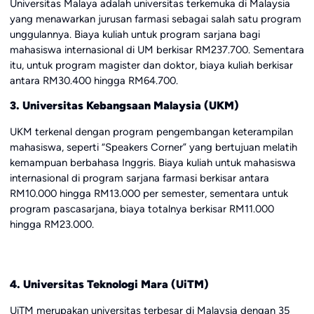
Universitas Malaya adalah universitas terkemuka di Malaysia
yang menawarkan jurusan farmasi sebagai salah satu program
unggulannya. Biaya kuliah untuk program sarjana bagi
mahasiswa internasional di UM berkisar RM237.700. Sementara
itu, untuk program magister dan doktor, biaya kuliah berkisar
antara RM30.400 hingga RM64.700.
3. Universitas Kebangsaan Malaysia (UKM)
UKM terkenal dengan program pengembangan keterampilan
mahasiswa, seperti “Speakers Corner” yang bertujuan melatih
kemampuan berbahasa Inggris. Biaya kuliah untuk mahasiswa
internasional di program sarjana farmasi berkisar antara
RM10.000 hingga RM13.000 per semester, sementara untuk
program pascasarjana, biaya totalnya berkisar RM11.000
hingga RM23.000.
4. Universitas Teknologi Mara (UiTM)
UiTM merupakan universitas terbesar di Malaysia dengan 35