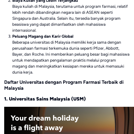
Biaya Kuliah yang Lebih Terjangkau
Biaya kuliah di Malaysia, terutama untuk program farmasi, relatif
lebih rendah dibandingkan negara lain di ASEAN seperti
Singapura dan Australia. Selain itu, tersedia banyak program
beasiswa yang dapat dimanfaatkan oleh mahasiswa
internasional.
Peluang Magang dan Karir Global
Beberapa universitas di Malaysia memiliki kerja sama dengan
perusahaan farmasi terkemuka dunia seperti Pfizer, Abbott,
Bayer, dan Roche. Ini memberikan peluang besar bagi mahasiswa
untuk mendapatkan pengalaman praktis melalui program
magang dan meningkatkan kesiapan mereka untuk memasuki
dunia kerja.
Daftar Universitas dengan Program Farmasi Terbaik di
Malaysia
1. Universitas Sains Malaysia (USM)