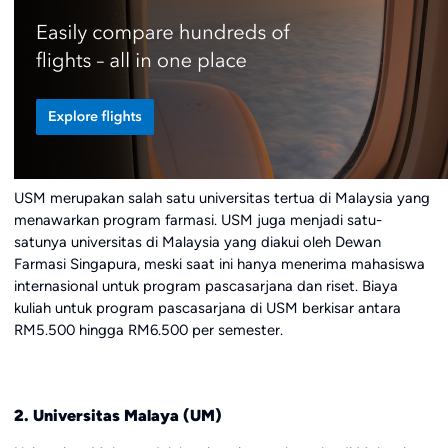
USM merupakan salah satu universitas tertua di Malaysia yang
menawarkan program farmasi. USM juga menjadi satu-
satunya universitas di Malaysia yang diakui oleh Dewan
Farmasi Singapura, meski saat ini hanya menerima mahasiswa
internasional untuk program pascasarjana dan riset. Biaya
kuliah untuk program pascasarjana di USM berkisar antara
RM5.500 hingga RM6.500 per semester.
2. Universitas Malaya (UM)