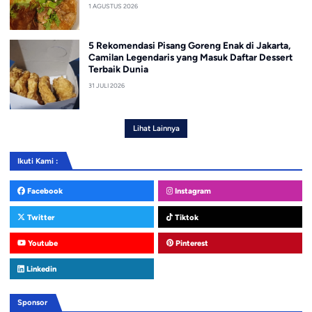
1 AGUSTUS 2026
5 Rekomendasi Pisang Goreng Enak di Jakarta,
Camilan Legendaris yang Masuk Daftar Dessert
Terbaik Dunia
31 JULI 2026
Lihat Lainnya
Ikuti Kami :
Facebook
Instagram
Twitter
Tiktok
Youtube
Pinterest
Linkedin
Sponsor