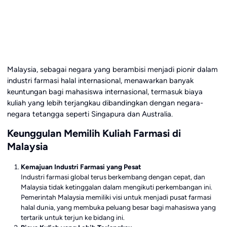
Malaysia, sebagai negara yang berambisi menjadi pionir dalam
industri farmasi halal internasional, menawarkan banyak
keuntungan bagi mahasiswa internasional, termasuk biaya
kuliah yang lebih terjangkau dibandingkan dengan negara-
negara tetangga seperti Singapura dan Australia.
Keunggulan Memilih Kuliah Farmasi di
Malaysia
Kemajuan Industri Farmasi yang Pesat
Industri farmasi global terus berkembang dengan cepat, dan
Malaysia tidak ketinggalan dalam mengikuti perkembangan ini.
Pemerintah Malaysia memiliki visi untuk menjadi pusat farmasi
halal dunia, yang membuka peluang besar bagi mahasiswa yang
tertarik untuk terjun ke bidang ini.