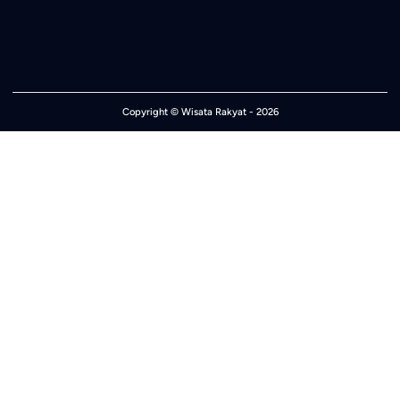
Copyright ©
Wisata Rakyat
- 2026