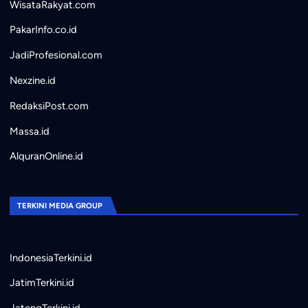
WisataRakyat.com
PakarInfo.co.id
JadiProfesional.com
Nexzine.id
RedaksiPost.com
Massa.id
AlquranOnline.id
TERKINI MEDIA GROUP
IndonesiaTerkini.id
JatimTerkini.id