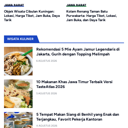
JAWA BARAT
JAWA BARAT
Objek Wisata Cibulan Kuningan:
Kolam Renang Taman Batu
Lokasi, Harga Tiket, Jam Buka, Daya
Purwakarta: Harga Tiket, Lokasi,
Tarik
Jam Buka, dan Daya Tarik
WISATA KULINER
Rekomendasi 5 Mie Ayam Jamur Legendaris di
Jakarta, Gurih dengan Topping Melimpah
6 AGUSTUS 2026
10 Makanan Khas Jawa Timur Terbaik Versi
TasteAtlas 2026
5 AGUSTUS 2026
5 Tempat Makan Siang di Benhil yang Enak dan
Terjangkau, Favorit Pekerja Kantoran
4 AGUSTUS 2026