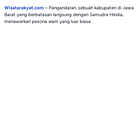
Wisatarakyat.com
– Pangandaran, sebuah kabupaten di Jawa
Barat yang berbatasan langsung dengan Samudra Hindia,
menawarkan pesona alam yang luar biasa.