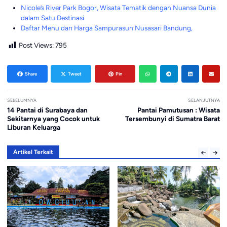
Nicole’s River Park Bogor, Wisata Tematik dengan Nuansa Dunia
dalam Satu Destinasi
Daftar Menu dan Harga Sampurasun Nusasari Bandung,
Post Views:
795
Share
Tweet
Pin
SEBELUMNYA
SELANJUTNYA
14 Pantai di Surabaya dan
Pantai Pamutusan : Wisata
Sekitarnya yang Cocok untuk
Tersembunyi di Sumatra Barat
Liburan Keluarga
Artikel Terkait