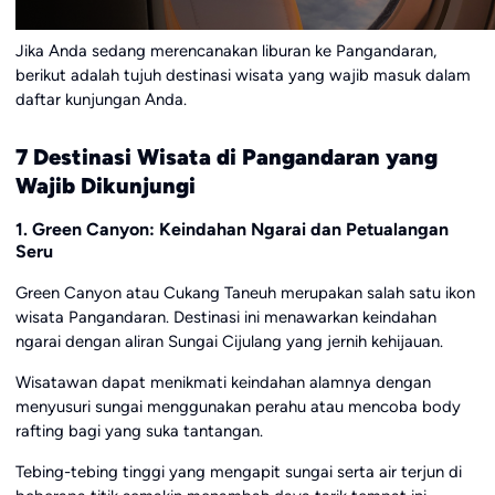
Jika Anda sedang merencanakan liburan ke Pangandaran,
berikut adalah tujuh destinasi wisata yang wajib masuk dalam
daftar kunjungan Anda.
7 Destinasi Wisata di Pangandaran yang
Wajib Dikunjungi
1. Green Canyon: Keindahan Ngarai dan Petualangan
Seru
Green Canyon atau Cukang Taneuh merupakan salah satu ikon
wisata Pangandaran. Destinasi ini menawarkan keindahan
ngarai dengan aliran Sungai Cijulang yang jernih kehijauan.
Wisatawan dapat menikmati keindahan alamnya dengan
menyusuri sungai menggunakan perahu atau mencoba body
rafting bagi yang suka tantangan.
Tebing-tebing tinggi yang mengapit sungai serta air terjun di