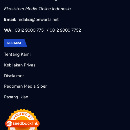
Ekosistem Media Online Indonesia
Email:
redaksi@pewarta.net
WA:
0812 9000 7751
/
0812 9000 7752
REDAKSI
Tentang Kami
Kebijakan Privasi
Disclaimer
Pedoman Media Siber
Pasang Iklan