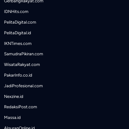
GerbangRakyat.com
IDNHits.com
PelitaDigital.com
PelitaDigital.id
IKNTimes.com
SamudraPikiran.com
WisataRakyat.com
PakarInfo.co.id
JadiProfesional.com
Nexzine.id
RedaksiPost.com
Massa.id
AlquranOnline.id