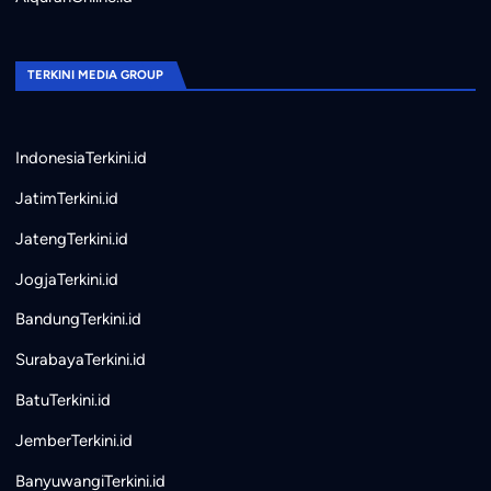
TERKINI MEDIA GROUP
IndonesiaTerkini.id
JatimTerkini.id
JatengTerkini.id
JogjaTerkini.id
BandungTerkini.id
SurabayaTerkini.id
BatuTerkini.id
JemberTerkini.id
BanyuwangiTerkini.id