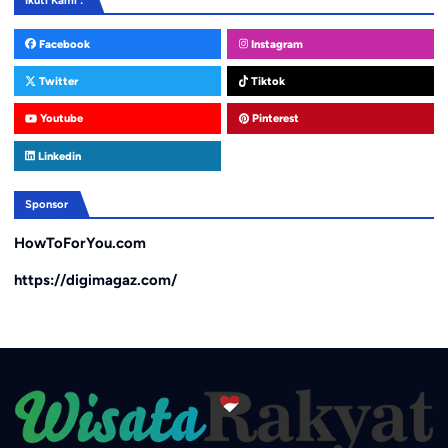
Ikuti Kami :
Facebook
Instagram
Twitter
Tiktok
Youtube
Pinterest
Linkedin
Sponsor
HowToForYou.com
https://digimagaz.com/