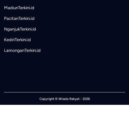
MadiunTerkini.id
PacitanTerkini.id
NganjukTerkini.id
KediriTerkini.id
LamonganTerkini.id
Copyright ©
Wisata Rakyat
- 2026