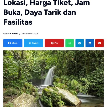
Lokasi, Harga Tiket, Jam
Buka, Daya Tarik dan
Fasilitas
OLEH
M AMIN
3 FEBRUARI 2026
Share
Tweet
Pin