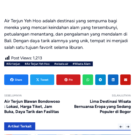
Air Terjun Yeh Hoo adalah destinasi yang sempurna bagi
mereka yang mencari keindahan alam yang tersembunyi,
petualangan menantang, dan pengalaman yang mendalam di
Bali. Dengan daya tarik alamnya yang unik, tempat ini menjadi
salah satu tujuan favorit selama liburan.
Post Views:
1,213
#Air terjun
#Air Terjun Yeh Hoo
#wisata air
#Wisata Alam
Share
Tweet
Pin
SEBELUMNYA
SELANJUTNYA
Air Terjun Blawan Bondowoso
Lima Destinasi Wisata
: Lokasi, Harga Tiket, Jam
Bernuansa Eropa yang Sedang
Buka, Daya Tarik dan Fasilitas
Populer di Bogor
Artikel Terkait