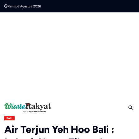
Skip
Kamis, 6 Agustus 2026
to
content
BALI
Air Terjun Yeh Hoo Bali :