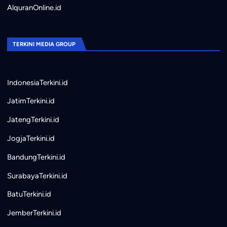
AlquranOnline.id
TERKINI MEDIA GROUP
IndonesiaTerkini.id
JatimTerkini.id
JatengTerkini.id
JogjaTerkini.id
BandungTerkini.id
SurabayaTerkini.id
BatuTerkini.id
JemberTerkini.id