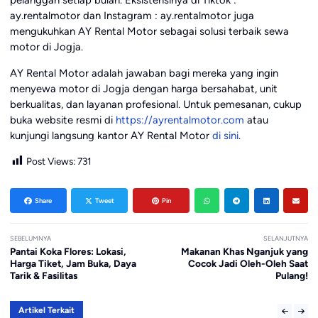
pelanggan setiap bulan. Eksistensinya di Tiktok :
ay.rentalmotor dan Instagram : ay.rentalmotor juga
mengukuhkan AY Rental Motor sebagai solusi terbaik sewa
motor di Jogja.
AY Rental Motor adalah jawaban bagi mereka yang ingin
menyewa motor di Jogja dengan harga bersahabat, unit
berkualitas, dan layanan profesional. Untuk pemesanan, cukup
buka website resmi di
https://ayrentalmotor.com
atau
kunjungi langsung kantor AY Rental Motor
di sini
.
Post Views:
731
Share
Tweet
Pin
SEBELUMNYA
SELANJUTNYA
Pantai Koka Flores: Lokasi,
Makanan Khas Nganjuk yang
Harga Tiket, Jam Buka, Daya
Cocok Jadi Oleh-Oleh Saat
Tarik & Fasilitas
Pulang!
Artikel Terkait