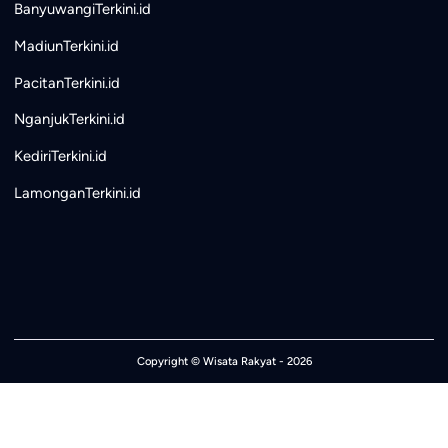
BanyuwangiTerkini.id
MadiunTerkini.id
PacitanTerkini.id
NganjukTerkini.id
KediriTerkini.id
LamonganTerkini.id
Copyright ©
Wisata Rakyat
- 2026