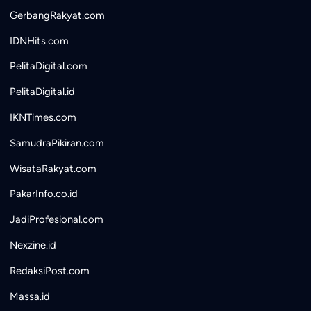
GerbangRakyat.com
IDNHits.com
PelitaDigital.com
PelitaDigital.id
IKNTimes.com
SamudraPikiran.com
WisataRakyat.com
PakarInfo.co.id
JadiProfesional.com
Nexzine.id
RedaksiPost.com
Massa.id