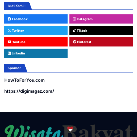
Ikuti Kami :
Facebook
Instagram
Twitter
Tiktok
Youtube
Pinterest
Linkedin
Sponsor
HowToForYou.com
https://digimagaz.com/